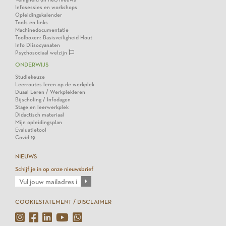
Infosessies en workshops
Opleidingskalender
Tools en links
Machinedocumentatie
Toolboxen: Basisveiligheid Hout
Info Diisocyanaten
Psychosociaal welzijn
ONDERWIJS
Studiekeuze
Leerroutes leren op de werkplek
Duaal Leren / Werkplekleren
Bijscholing / Infodagen
Stage en leerwerkplek
Didactisch materiaal
Mijn opleidingsplan
Evaluatietool
Covid-19
NIEUWS
Schijf je in op onze nieuwsbrief
COOKIESTATEMENT / DISCLAIMER