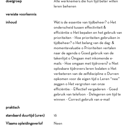
doelgroep
Alle werknemers die hun tijd beter willen
leren beheren
vereiste voorkennis
inhoud
Wat is de essentie van tijdbeheer? o Het
onderscheid tussen effectiviteit &
efficiëntie o Het bepalen en het gebruik van
prioriteiten - Hoe prioriteiten gebruiken in
tijdbeheer? o Het belang van de dag- &
momentevaluatie o Prioriteiten vertalen
naar de agenda o Goed gebruik van de
takenlijst o Omgaan met inkomende e-
mails - Hoe omgaan met tijdrovers? o Niet
oplosbare tijdrovers leren loslaten o Het
verbeteren van de zelfdiscipline o Durven
opkomen voor de eigen tijd o Leren “nee”
zeggen o Het vergroten van onze
efficiëntie: - Effectief vergaderen - Goed
gebruik van telefoon - Delegeren om tijd te
winnen - Correct gebruik van e-mail
praktisch
standaard duurtijd (uren)
16
Vlaams opleidingsverlof
Neen