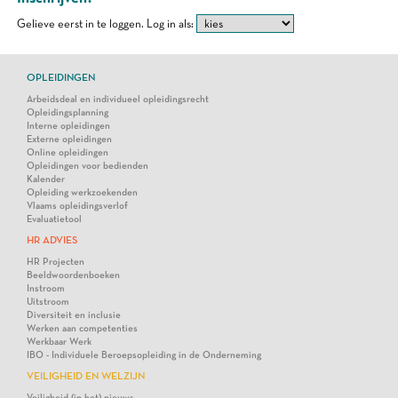
Gelieve eerst in te loggen.
Log in als:
OPLEIDINGEN
Arbeidsdeal en individueel opleidingsrecht
Opleidingsplanning
Interne opleidingen
Externe opleidingen
Online opleidingen
Opleidingen voor bedienden
Kalender
Opleiding werkzoekenden
Vlaams opleidingsverlof
Evaluatietool
HR ADVIES
HR Projecten
Beeldwoordenboeken
Instroom
Uitstroom
Diversiteit en inclusie
Werken aan competenties
Werkbaar Werk
IBO - Individuele Beroepsopleiding in de Onderneming
VEILIGHEID EN WELZIJN
Veiligheid (in het) nieuws