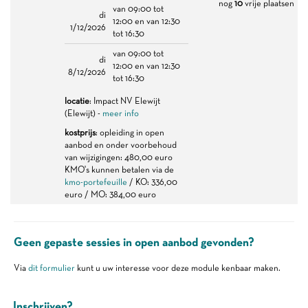
nog
10
vrije plaatsen
van 09:00 tot
di
12:00 en van 12:30
1/12/2026
tot 16:30
van 09:00 tot
di
12:00 en van 12:30
8/12/2026
tot 16:30
locatie
: Impact NV Elewijt
(Elewijt) -
meer info
kostprijs
: opleiding in open
aanbod en onder voorbehoud
van wijzigingen: 480,00 euro
KMO's kunnen betalen via de
kmo-portefeuille
/ KO: 336,00
euro / MO: 384,00 euro
Geen gepaste sessies in open aanbod gevonden?
Via
dit formulier
kunt u uw interesse voor deze module kenbaar maken.
Inschrijven?