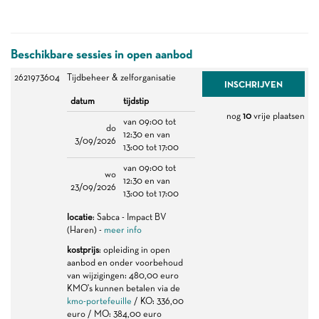
Beschikbare sessies in open aanbod
2621973604
Tijdbeheer & zelforganisatie
INSCHRIJVEN
datum
tijdstip
nog
10
vrije plaatsen
van 09:00 tot
do
12:30 en van
3/09/2026
13:00 tot 17:00
van 09:00 tot
wo
12:30 en van
23/09/2026
13:00 tot 17:00
locatie
: Sabca - Impact BV
(Haren) -
meer info
kostprijs
: opleiding in open
aanbod en onder voorbehoud
van wijzigingen: 480,00 euro
KMO's kunnen betalen via de
kmo-portefeuille
/ KO: 336,00
euro / MO: 384,00 euro