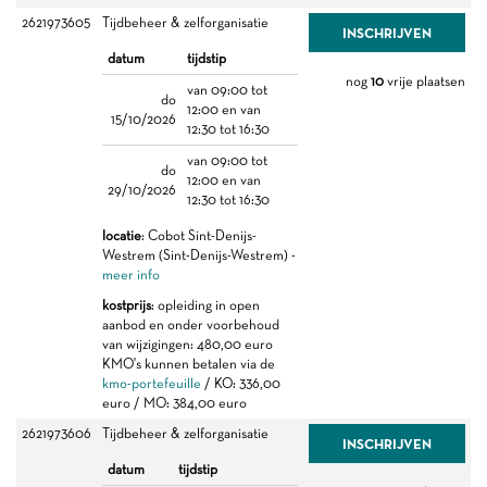
2621973605
Tijdbeheer & zelforganisatie
INSCHRIJVEN
datum
tijdstip
nog
10
vrije plaatsen
van 09:00 tot
do
12:00 en van
15/10/2026
12:30 tot 16:30
van 09:00 tot
do
12:00 en van
29/10/2026
12:30 tot 16:30
locatie
: Cobot Sint-Denijs-
Westrem (Sint-Denijs-Westrem) -
meer info
kostprijs
: opleiding in open
aanbod en onder voorbehoud
van wijzigingen: 480,00 euro
KMO's kunnen betalen via de
kmo-portefeuille
/ KO: 336,00
euro / MO: 384,00 euro
2621973606
Tijdbeheer & zelforganisatie
INSCHRIJVEN
datum
tijdstip