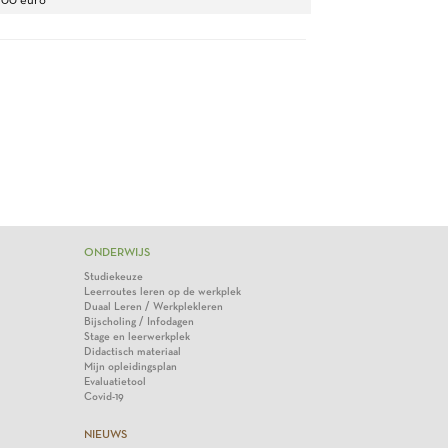
ONDERWIJS
Studiekeuze
Leerroutes leren op de werkplek
Duaal Leren / Werkplekleren
Bijscholing / Infodagen
Stage en leerwerkplek
Didactisch materiaal
Mijn opleidingsplan
Evaluatietool
Covid-19
NIEUWS