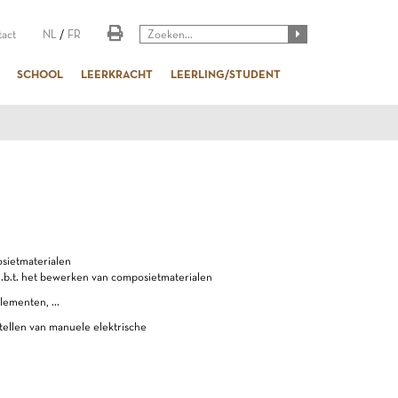
act
NL
/
FR
SCHOOL
LEERKRACHT
LEERLING/STUDENT
ietmaterialen
b.t. het bewerken van composietmaterialen
ementen, ...
ellen van manuele elektrische