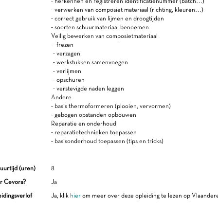
- herkennen en registreren identificatienummer (batch…)
- verwerken van composiet materiaal (richting, kleuren…)
- correct gebruik van lijmen en droogtijden
- soorten schuurmateriaal benoemen
Veilig bewerken van composietmateriaal
- frezen
- verzagen
- werkstukken samenvoegen
- verlijmen
- opschuren
- verstevigde naden leggen
Andere
- basis thermoformeren (plooien, vervormen)
- gebogen opstanden opbouwen
Reparatie en onderhoud
- reparatietechnieken toepassen
- basisonderhoud toepassen (tips en tricks)
uurtijd (uren)
8
r Cevora?
Ja
idingsverlof
Ja, klik
hier
om meer over deze opleiding te lezen op Vlaander