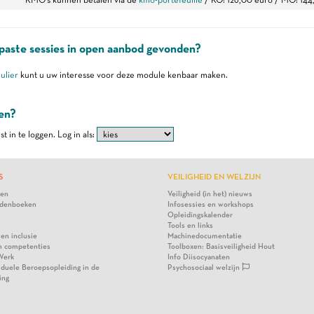
aste sessies in open aanbod gevonden?
ulier
kunt u uw interesse voor deze module kenbaar maken.
ven?
st in te loggen.
Log in als:
S
VEILIGHEID EN WELZIJN
ten
Veiligheid (in het) nieuws
denboeken
Infosessies en workshops
Opleidingskalender
Tools en links
 en inclusie
Machinedocumentatie
n competenties
Toolboxen: Basisveiligheid Hout
Werk
Info Diisocyanaten
viduele Beroepsopleiding in de
Psychosociaal welzijn
ing