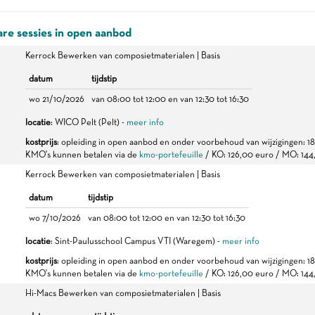
re sessies in open aanbod
Kerrock Bewerken van composietmaterialen | Basis
datum
tijdstip
wo 21/10/2026
van 08:00 tot 12:00 en van 12:30 tot 16:30
locatie
: WICO Pelt (Pelt) -
meer info
kostprijs
: opleiding in open aanbod en onder voorbehoud van wijzigingen: 1
KMO's kunnen betalen via de
kmo-portefeuille
/ KO: 126,00 euro / MO: 144
Kerrock Bewerken van composietmaterialen | Basis
datum
tijdstip
wo 7/10/2026
van 08:00 tot 12:00 en van 12:30 tot 16:30
locatie
: Sint-Paulusschool Campus VTI (Waregem) -
meer info
kostprijs
: opleiding in open aanbod en onder voorbehoud van wijzigingen: 1
KMO's kunnen betalen via de
kmo-portefeuille
/ KO: 126,00 euro / MO: 144
Hi-Macs Bewerken van composietmaterialen | Basis