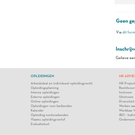
Geen gep
Via
dit form
Inschrij
Gelieve eer
OPLEIDINGEN
HR ADVIE
Arbeidsdeal en individueel opleidingsrecht
HR Projec
Opleidingsplanning
Beeldwoor
Interne opleidingen
Instroom
Externe opleidingen
Uitstroom
Online opleidingen
Diversiteit
Opleidingen voor bedienden
Werken aa
Kalender
Werkbaar 
Opleiding werkzoekenden
IBO - Indi
Vlaams opleidingsverlof
Ondernem
Evaluatietool