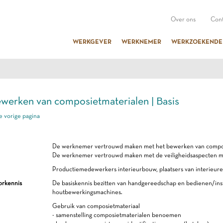
Over ons
Cont
WERKGEVER
WERKNEMER
WERKZOEKENDE
Bewerken van composietmaterialen | Basis
e vorige pagina
De werknemer vertrouwd maken met het bewerken van compos
De werknemer vertrouwd maken met de veiligheidsaspecten m.
Productiemedewerkers interieurbouw, plaatsers van interieurel
orkennis
De basiskennis bezitten van handgereedschap en bedienen/inst
houtbewerkingsmachines.
Gebruik van composietmateriaal
- samenstelling composietmaterialen benoemen