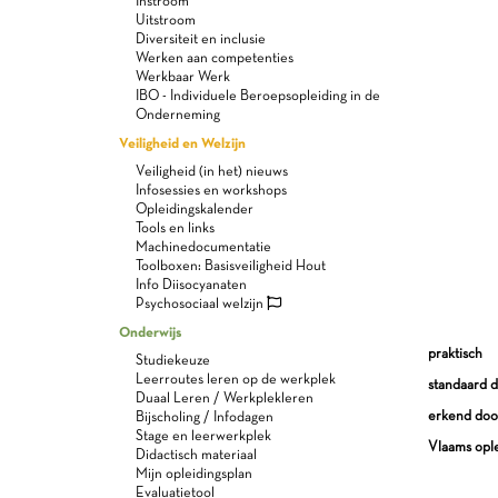
Instroom
Uitstroom
Diversiteit en inclusie
Werken aan competenties
Werkbaar Werk
IBO - Individuele Beroepsopleiding in de
Onderneming
Veiligheid en Welzijn
Veiligheid (in het) nieuws
Infosessies en workshops
Opleidingskalender
Tools en links
Machinedocumentatie
Toolboxen: Basisveiligheid Hout
Info Diisocyanaten
Psychosociaal welzijn
Onderwijs
praktisch
Studiekeuze
Leerroutes leren op de werkplek
standaard d
Duaal Leren / Werkplekleren
erkend doo
Bijscholing / Infodagen
Stage en leerwerkplek
Vlaams ople
Didactisch materiaal
Mijn opleidingsplan
Evaluatietool