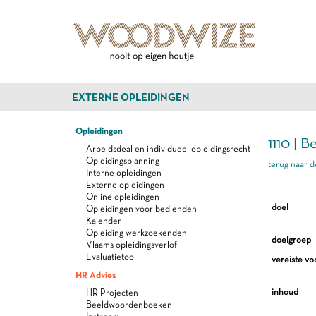
EXTERNE OPLEIDINGEN
Opleidingen
1110 | 
Arbeidsdeal en individueel opleidingsrecht
Opleidingsplanning
terug naar d
Interne opleidingen
Externe opleidingen
Online opleidingen
doel
Opleidingen voor bedienden
Kalender
Opleiding werkzoekenden
doelgroep
Vlaams opleidingsverlof
Evaluatietool
vereiste vo
HR Advies
inhoud
HR Projecten
Beeldwoordenboeken