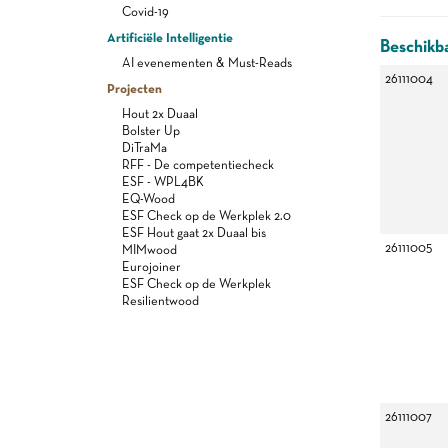
Covid-19
Artificiële Intelligentie
Beschikba
AI evenementen & Must-Reads
26111004
Projecten
Hout 2x Duaal
Bolster Up
DiTraMa
RFF - De competentiecheck
ESF - WPL4BK
EQ-Wood
ESF Check op de Werkplek 2.0
ESF Hout gaat 2x Duaal bis
26111005
MIMwood
Eurojoiner
ESF Check op de Werkplek
Resilientwood
26111007