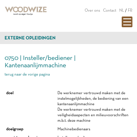
Over ons
Contact
NL
/
FR
EXTERNE OPLEIDINGEN
0750 | Insteller/bediener |
Kantenaanlijmmachine
terug naar de vorige pagina
doel
De werknemer vertrouwd maken met de
instelmogelijkheden, de bediening van een
kantenaanlijmmachine
De werknemer vertrouwd maken met de
veiligheidsaspecten en milieuvoorschriften
m.b.t. deze machine
doelgroep
Machinebedienaars