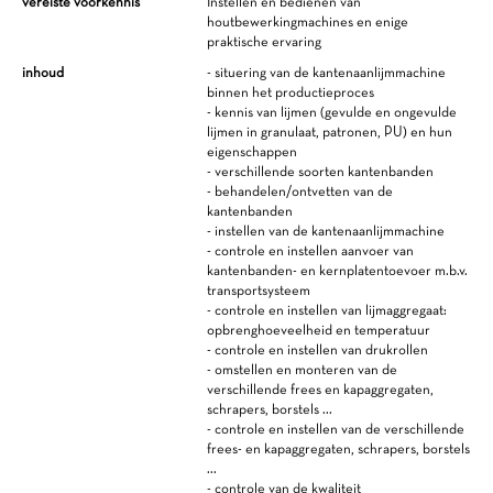
vereiste voorkennis
Instellen en bedienen van
houtbewerkingmachines en enige
praktische ervaring
inhoud
- situering van de kantenaanlijmmachine
binnen het productieproces
- kennis van lijmen (gevulde en ongevulde
lijmen in granulaat, patronen, PU) en hun
eigenschappen
- verschillende soorten kantenbanden
- behandelen/ontvetten van de
kantenbanden
- instellen van de kantenaanlijmmachine
- controle en instellen aanvoer van
kantenbanden- en kernplatentoevoer m.b.v.
transportsysteem
- controle en instellen van lijmaggregaat:
opbrenghoeveelheid en temperatuur
- controle en instellen van drukrollen
- omstellen en monteren van de
verschillende frees en kapaggregaten,
schrapers, borstels ...
- controle en instellen van de verschillende
frees- en kapaggregaten, schrapers, borstels
...
- controle van de kwaliteit