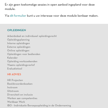
Er zijn geen toekomstige sessies in open aanbod ingepland voor deze
module.
Via
dit formulier
kunt u uw interesse voor deze module kenbaar maken.
OPLEIDINGEN
Arbeidsdeal en individueel opleidingsrecht
Opleidingsplanning
Interne opleidingen
Externe opleidingen
Online opleidingen
Opleidingen voor bedienden
Kalender
Opleiding werkzoekenden
Vlaams opleidingsverlof
Evaluatietool
HR ADVIES
HR Projecten
Beeldwoordenboeken
Instroom
Uitstroom
Diversiteit en inclusie
Werken aan competenties
Werkbaar Werk
IBO - Individuele Beroepsopleiding in de Onderneming