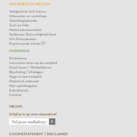
VEILIGHEID EN WELZIJN
Veiligheid (in het) nieuws
Infosessies en workshops
Opleidingskalender
Tools en links
Machinedocumentatie
Toolboxen: Basisveiligheid Hout
Info Diisocyanaten
Psychosociaal welzijn
ONDERWIJS
Studiekeuze
Leerroutes leren op de werkplek
Duaal Leren / Werkplekleren
Bijscholing / Infodagen
Stage en leerwerkplek
Didactisch materiaal
Mijn opleidingsplan
Evaluatietool
Covid-19
NIEUWS
Schijf je in op onze nieuwsbrief
COOKIESTATEMENT / DISCLAIMER