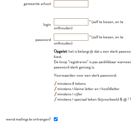
gemeente school
* (zelf te kiezen, en te
login
onthouden)
* (zelf te kiezen, en te
paswoord
onthouden)
Opgelet
: het is belangrijk dat u een sterk paswo
kiest.
De knop "registreren" is pas aanklikbaar wannee
paswoord sterk genoeg is.
Voorwaarden voor een sterk paswoord:
minstens 8 tekens
minstens 1 kleine letter en 1 hoofdletter
minstens 1 cijfer
minstens 1 speciaal teken (bijvoorbeeld & @ ! ?
wenst mailings te ontvangen?