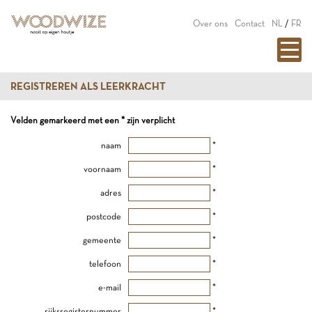
Over ons
Contact
NL
/
FR
REGISTREREN ALS LEERKRACHT
Velden gemarkeerd met een * zijn verplicht
naam
*
voornaam
*
adres
*
postcode
*
gemeente
*
telefoon
*
e-mail
*
rijksregisternummer
*