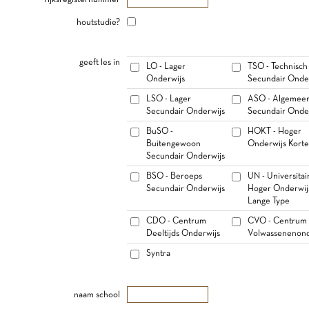
houtstudie?
geeft les in
LO - Lager
TSO - Technisch
Onderwijs
Secundair Onde
LSO - Lager
ASO - Algemee
Secundair Onderwijs
Secundair Onde
BuSO -
HOKT - Hoger
Buitengewoon
Onderwijs Korte
Secundair Onderwijs
BSO - Beroeps
UN - Universitai
Secundair Onderwijs
Hoger Onderwij
Lange Type
CDO - Centrum
CVO - Centrum 
Deeltijds Onderwijs
Volwassenenond
Syntra
naam school