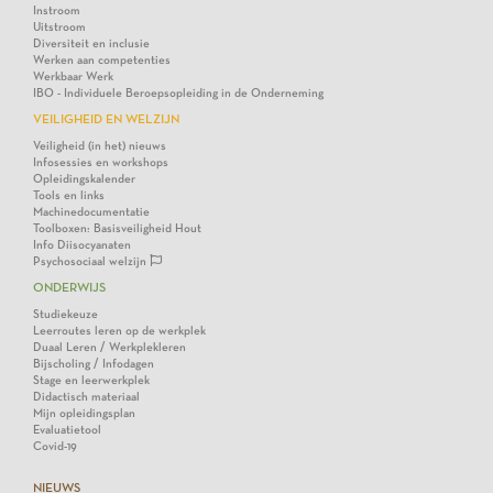
Instroom
Uitstroom
Diversiteit en inclusie
Werken aan competenties
Werkbaar Werk
IBO - Individuele Beroepsopleiding in de Onderneming
VEILIGHEID EN WELZIJN
Veiligheid (in het) nieuws
Infosessies en workshops
Opleidingskalender
Tools en links
Machinedocumentatie
Toolboxen: Basisveiligheid Hout
Info Diisocyanaten
Psychosociaal welzijn
ONDERWIJS
Studiekeuze
Leerroutes leren op de werkplek
Duaal Leren / Werkplekleren
Bijscholing / Infodagen
Stage en leerwerkplek
Didactisch materiaal
Mijn opleidingsplan
Evaluatietool
Covid-19
NIEUWS