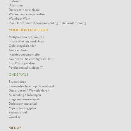
Instroom
Uitstroom
Diversiteit en inclusie
Werken aan competenties
Werkbaar Werk
IBO - Individuele Beroepsopleiding in de Onderneming
VEILIGHEID EN WELZIJN
Veiligheid (in het) nieuws
Infosessies en workshops
Opleidingskalender
Tools en links
Machinedocumentatie
Toolboxen: Basisveiligheid Hout
Info Diisocyanaten
Psychosociaal welzijn
ONDERWIJS
Studiekeuze
Leerroutes leren op de werkplek
Duaal Leren / Werkplekleren
Bijscholing / Infodagen
Stage en leerwerkplek
Didactisch materiaal
Mijn opleidingsplan
Evaluatietool
Covid-19
NIEUWS