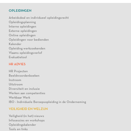
OPLEIDINGEN
Arbeidsdeal en individueel opleidingsrecht
Opleidingsplanning
Interne opleidingen
Externe opleidingen
Online opleidingen
Opleidingen voor bedienden
Kalender
Opleiding werkzoekenden
Vlaams opleidingsverlof
Evaluatietool
HR ADVIES
HR Projecten
Beeldwoordenboeken
Instroom
Uitstroom
Diversiteit en inclusie
Werken aan competenties
Werkbaar Werk
IBO - Individuele Beroepsopleiding in de Onderneming
VEILIGHEID EN WELZIJN
Veiligheid (in het) nieuws
Infosessies en workshops
Opleidingskalender
Tools en links