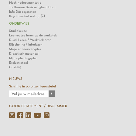
Machinedocumentatie
Toolboxen: Basisveiligheid Hout
Info Diisocyanaten
Psychosociaal welzijn
ONDERWIJS
Studiekeuze
Leerroutes leren op de werkplek
Duaal Leren / Werkplekleren
Bijscholing / Infodagen
Stage en leerwerkplek
Didactisch materiaal
Mijn opleidingsplan
Evaluatietool
Covid-19
NIEUWS
Schijf je in op onze nieuwsbrief
COOKIESTATEMENT / DISCLAIMER