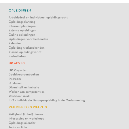
OPLEIDINGEN
Arbeidsdeal en individueel opleidingsrecht
Opleidingsplanning
Interne opleidingen
Externe opleidingen
Online opleidingen
Opleidingen voor bedienden
Kalender
Opleiding werkzoekenden
Vlaams opleidingsverlof
Evaluatietool
HR ADVIES
HR Projecten
Beeldwoordenboeken
Instroom
Uitstroom
Diversiteit en inclusie
Werken aan competenties
Werkbaar Werk
IBO - Individuele Beroepsopleiding in de Onderneming
VEILIGHEID EN WELZIJN
Veiligheid (in het) nieuws
Infosessies en workshops
Opleidingskalender
Tools en links