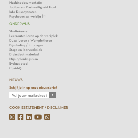
Machinedocumentatie
Toolboxen: Basisveiligheid Hout
Info Diisocyanaten
Psychosociaal welzijn
ONDERWIJS
Studiekeuze
Leerroutes leren op de werkplek
Duaal Leren / Werkplekleren
Bijscholing / Infodagen
Stage en leerwerkplek
Didactisch materiaal
Mijn opleidingsplan
Evaluatietool
Covid-19
NIEUWS
Schijf je in op onze nieuwsbrief
COOKIESTATEMENT / DISCLAIMER