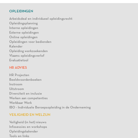
OPLEIDINGEN
Arbeidsdeal en individueel opleidingsrecht
Opleidingsplanning
Interne opleidingen
Externe opleidingen
Online opleidingen
Opleidingen voor bedienden
Kalender
Opleiding werkzoekenden
Vlaams opleidingsverlof
Evaluatietool
HR ADVIES
HR Projecten
Beeldwoordenboeken
Instroom
Uitstroom
Diversiteit en inclusie
Werken aan competenties
Werkbaar Werk
IBO - Individuele Beroepsopleiding in de Onderneming
VEILIGHEID EN WELZIJN
Veiligheid (in het) nieuws
Infosessies en workshops
Opleidingskalender
Tools en links