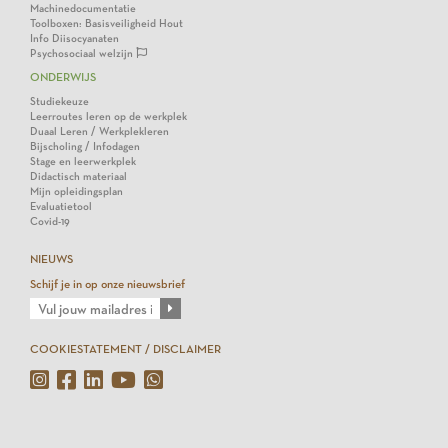
Machinedocumentatie
Toolboxen: Basisveiligheid Hout
Info Diisocyanaten
Psychosociaal welzijn
ONDERWIJS
Studiekeuze
Leerroutes leren op de werkplek
Duaal Leren / Werkplekleren
Bijscholing / Infodagen
Stage en leerwerkplek
Didactisch materiaal
Mijn opleidingsplan
Evaluatietool
Covid-19
NIEUWS
Schijf je in op onze nieuwsbrief
COOKIESTATEMENT / DISCLAIMER