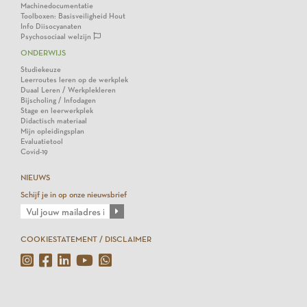
Machinedocumentatie
Toolboxen: Basisveiligheid Hout
Info Diisocyanaten
Psychosociaal welzijn
ONDERWIJS
Studiekeuze
Leerroutes leren op de werkplek
Duaal Leren / Werkplekleren
Bijscholing / Infodagen
Stage en leerwerkplek
Didactisch materiaal
Mijn opleidingsplan
Evaluatietool
Covid-19
NIEUWS
Schijf je in op onze nieuwsbrief
COOKIESTATEMENT / DISCLAIMER