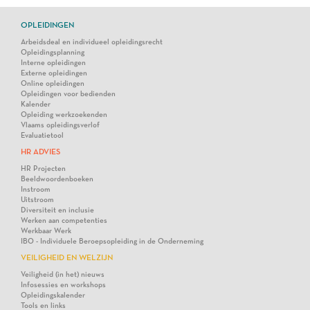
OPLEIDINGEN
Arbeidsdeal en individueel opleidingsrecht
Opleidingsplanning
Interne opleidingen
Externe opleidingen
Online opleidingen
Opleidingen voor bedienden
Kalender
Opleiding werkzoekenden
Vlaams opleidingsverlof
Evaluatietool
HR ADVIES
HR Projecten
Beeldwoordenboeken
Instroom
Uitstroom
Diversiteit en inclusie
Werken aan competenties
Werkbaar Werk
IBO - Individuele Beroepsopleiding in de Onderneming
VEILIGHEID EN WELZIJN
Veiligheid (in het) nieuws
Infosessies en workshops
Opleidingskalender
Tools en links