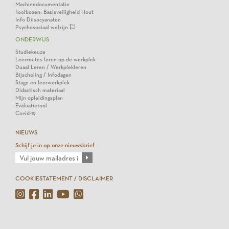
Machinedocumentatie
Toolboxen: Basisveiligheid Hout
Info Diisocyanaten
Psychosociaal welzijn
ONDERWIJS
Studiekeuze
Leerroutes leren op de werkplek
Duaal Leren / Werkplekleren
Bijscholing / Infodagen
Stage en leerwerkplek
Didactisch materiaal
Mijn opleidingsplan
Evaluatietool
Covid-19
NIEUWS
Schijf je in op onze nieuwsbrief
COOKIESTATEMENT / DISCLAIMER