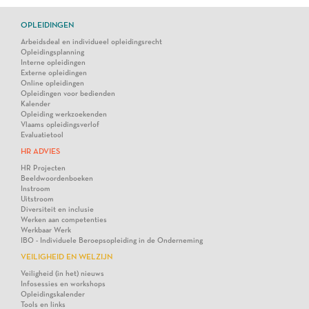
OPLEIDINGEN
Arbeidsdeal en individueel opleidingsrecht
Opleidingsplanning
Interne opleidingen
Externe opleidingen
Online opleidingen
Opleidingen voor bedienden
Kalender
Opleiding werkzoekenden
Vlaams opleidingsverlof
Evaluatietool
HR ADVIES
HR Projecten
Beeldwoordenboeken
Instroom
Uitstroom
Diversiteit en inclusie
Werken aan competenties
Werkbaar Werk
IBO - Individuele Beroepsopleiding in de Onderneming
VEILIGHEID EN WELZIJN
Veiligheid (in het) nieuws
Infosessies en workshops
Opleidingskalender
Tools en links