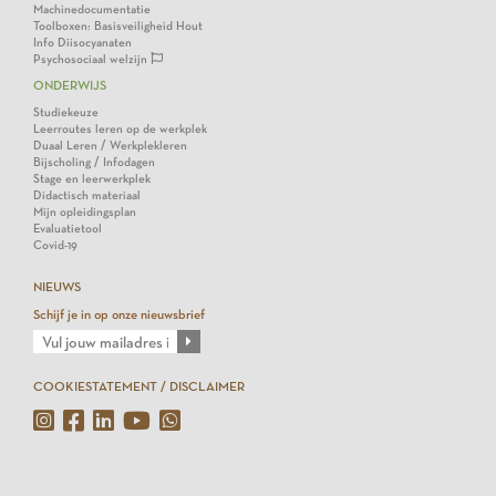
Machinedocumentatie
Toolboxen: Basisveiligheid Hout
Info Diisocyanaten
Psychosociaal welzijn
ONDERWIJS
Studiekeuze
Leerroutes leren op de werkplek
Duaal Leren / Werkplekleren
Bijscholing / Infodagen
Stage en leerwerkplek
Didactisch materiaal
Mijn opleidingsplan
Evaluatietool
Covid-19
NIEUWS
Schijf je in op onze nieuwsbrief
COOKIESTATEMENT / DISCLAIMER