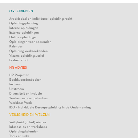
OPLEIDINGEN
Arbeidsdeal en individueel opleidingsrecht
Opleidingsplanning
Interne opleidingen
Externe opleidingen
Online opleidingen
Opleidingen voor bedienden
Kalender
Opleiding werkzoekenden
Vlaams opleidingsverlof
Evaluatietool
HR ADVIES
HR Projecten
Beeldwoordenboeken
Instroom
Uitstroom
Diversiteit en inclusie
Werken aan competenties
Werkbaar Werk
IBO - Individuele Beroepsopleiding in de Onderneming
VEILIGHEID EN WELZIJN
Veiligheid (in het) nieuws
Infosessies en workshops
Opleidingskalender
Tools en links