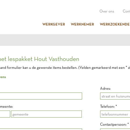
Over ons
Cont
WERKGEVER
WERKNEMER
WERKZOEKENDE
het lespakket Hout Vasthouden
and formulier kan u de gewenste items bestellen. (Velden gemarkeerd met een * zij
vens
Adres:
emeente:
Telefoon: *
Contactpersoon: *