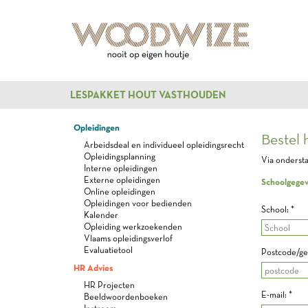
LESPAKKET HOUT VASTHOUDEN
Opleidingen
Bestel 
Arbeidsdeal en individueel opleidingsrecht
Opleidingsplanning
Via ondersta
Interne opleidingen
Externe opleidingen
Schoolgege
Online opleidingen
Opleidingen voor bedienden
School: *
Kalender
Opleiding werkzoekenden
Vlaams opleidingsverlof
Evaluatietool
Postcode/g
HR Advies
HR Projecten
E-mail: *
Beeldwoordenboeken