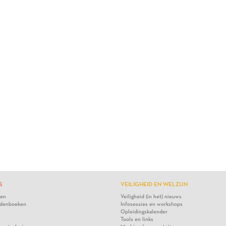
S
VEILIGHEID EN WELZIJN
ten
Veiligheid (in het) nieuws
denboeken
Infosessies en workshops
Opleidingskalender
Tools en links