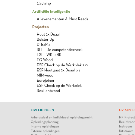
Covid-19
Artificiële Intelligentie
AI evenementen & Must-Reads
Projecten
Hout 2x Duaal
Bolster Up
DiTraMa
RFF - De competentiecheck
ESF - WPL4BK
EQ-Wood
ESF Check op de Werkplek 2.0
ESF Hout gaat 2x Duaal bis
MIMwood
Eurojoiner
ESF Check op de Werkplek
Resilientwood
OPLEIDINGEN
HR ADVIE
Arbeidsdeal en individueel opleidingsrecht
HR Projec
Opleidingsplanning
Beeldwoor
Interne opleidingen
Instroom
Externe opleidingen
Uitstroom