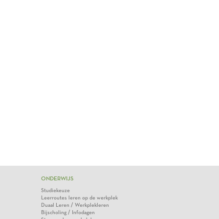
ONDERWIJS
Studiekeuze
Leerroutes leren op de werkplek
Duaal Leren / Werkplekleren
Bijscholing / Infodagen