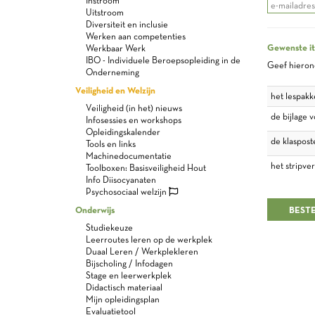
Instroom
Uitstroom
Diversiteit en inclusie
Werken aan competenties
Gewenste i
Werkbaar Werk
IBO - Individuele Beroepsopleiding in de
Geef hierond
Onderneming
Veiligheid en Welzijn
het lespakk
Veiligheid (in het) nieuws
de bijlage 
Infosessies en workshops
Opleidingskalender
de klaspost
Tools en links
Machinedocumentatie
het stripve
Toolboxen: Basisveiligheid Hout
Info Diisocyanaten
Psychosociaal welzijn
Onderwijs
Studiekeuze
Leerroutes leren op de werkplek
Duaal Leren / Werkplekleren
Bijscholing / Infodagen
Stage en leerwerkplek
Didactisch materiaal
Mijn opleidingsplan
Evaluatietool