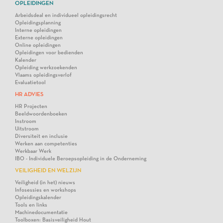
OPLEIDINGEN
Arbeidsdeal en individueel opleidingsrecht
Opleidingsplanning
Interne opleidingen
Externe opleidingen
Online opleidingen
Opleidingen voor bedienden
Kalender
Opleiding werkzoekenden
Vlaams opleidingsverlof
Evaluatietool
HR ADVIES
HR Projecten
Beeldwoordenboeken
Instroom
Uitstroom
Diversiteit en inclusie
Werken aan competenties
Werkbaar Werk
IBO - Individuele Beroepsopleiding in de Onderneming
VEILIGHEID EN WELZIJN
Veiligheid (in het) nieuws
Infosessies en workshops
Opleidingskalender
Tools en links
Machinedocumentatie
Toolboxen: Basisveiligheid Hout