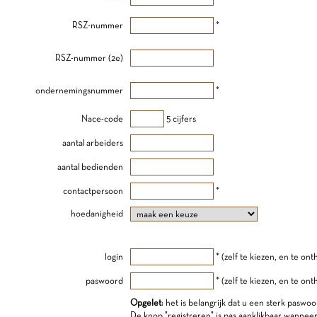
RSZ-nummer
*
RSZ-nummer (2e)
ondernemingsnummer
*
Nace-code
5 cijfers
aantal arbeiders
aantal bedienden
contactpersoon
*
hoedanigheid
login
* (zelf te kiezen, en te on
paswoord
* (zelf te kiezen, en te on
Opgelet
: het is belangrijk dat u een sterk paswoo
De knop "registreren" is pas aanklikbaar wannee