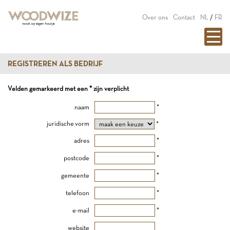
Over ons
Contact
NL
/
FR
REGISTREREN ALS BEDRIJF
Velden gemarkeerd met een * zijn verplicht
naam
*
juridische vorm
*
adres
*
postcode
*
gemeente
*
telefoon
*
e-mail
*
website