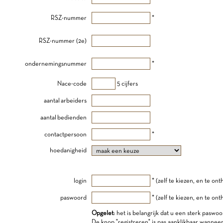
RSZ-nummer
*
RSZ-nummer (2e)
ondernemingsnummer
*
Nace-code
5 cijfers
aantal arbeiders
aantal bedienden
contactpersoon
*
hoedanigheid
login
* (zelf te kiezen, en te on
paswoord
* (zelf te kiezen, en te on
Opgelet
: het is belangrijk dat u een sterk paswoo
De knop "registreren" is pas aanklikbaar wannee