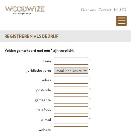
Over ons
Contact
NL
/
FR
REGISTREREN ALS BEDRIJF
Velden gemarkeerd met een * zijn verplicht
naam
*
juridische vorm
*
adres
*
postcode
*
gemeente
*
telefoon
*
e-mail
*
website