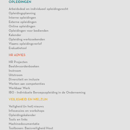
OPLEIDINGEN
Arbeidsdeal en individueel opleidingsrecht
Opleidingsplanning
Interne opleidingen
Externe opleidingen
Online opleidingen
Opleidingen voor bedienden
Kalender
Opleiding werkzoekenden
Vlaams opleidingsverlof
Evaluatietool
HR ADVIES
HR Projecten
Beeldwoordenboeken
Instroom
Uitstroom
Diversiteit en inclusie
Werken aan competenties
Werkbaar Werk
IBO - Individuele Beroepsopleiding in de Onderneming
VEILIGHEID EN WELZIJN
Veiligheid (in het) nieuws
Infosessies en workshops
Opleidingskalender
Tools en links
Machinedocumentatie
Toolboxen: Basisveiligheid Hout