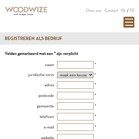
Over ons
Contact
NL
/
FR
REGISTREREN ALS BEDRIJF
Velden gemarkeerd met een * zijn verplicht
naam
*
juridische vorm
*
adres
*
postcode
*
gemeente
*
telefoon
*
e-mail
*
website