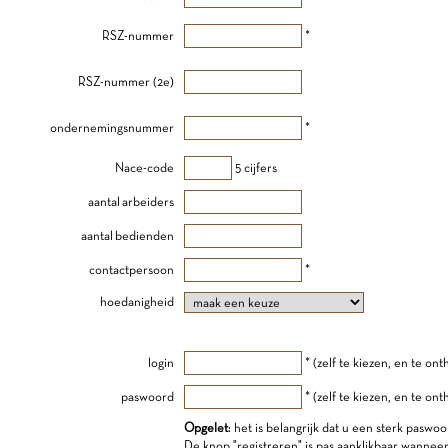
RSZ-nummer
*
RSZ-nummer (2e)
ondernemingsnummer
*
Nace-code
5 cijfers
aantal arbeiders
aantal bedienden
contactpersoon
*
hoedanigheid
login
* (zelf te kiezen, en te on
paswoord
* (zelf te kiezen, en te on
Opgelet
: het is belangrijk dat u een sterk paswoo
De knop "registreren" is pas aanklikbaar wannee