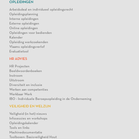
OPLEIDINGEN
Arbeidsdeal en individueel opleidingsrecht
Opleidingsplanning
Interne opleidingen
Externe opleidingen
Online opleidingen
Opleidingen voor bedienden
Kalender
Opleiding werkzoekenden
Vlaams opleidingsverlof
Evaluatietool
HR ADVIES
HR Projecten
Beeldwoordenboeken
Instroom
Uitstroom
Diversiteit en inclusie
Werken aan competenties
Werkbaar Werk
IBO - Individuele Beroepsopleiding in de Onderneming
VEILIGHEID EN WELZIJN
Veiligheid (in het) nieuws
Infosessies en workshops
Opleidingskalender
Tools en links
Machinedocumentatie
Toolboxen: Basisveiligheid Hout