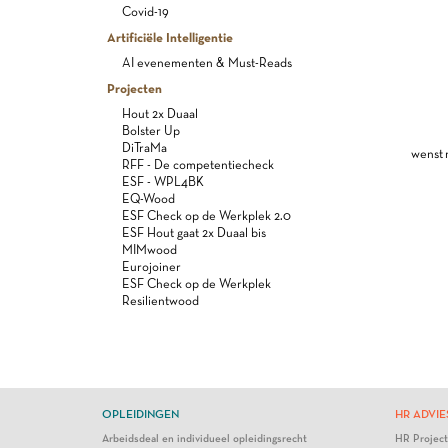
Covid-19
Artificiële Intelligentie
AI evenementen & Must-Reads
Projecten
Hout 2x Duaal
Bolster Up
DiTraMa
wenst 
RFF - De competentiecheck
ESF - WPL4BK
EQ-Wood
ESF Check op de Werkplek 2.0
ESF Hout gaat 2x Duaal bis
MIMwood
Eurojoiner
ESF Check op de Werkplek
Resilientwood
OPLEIDINGEN
HR ADVIE
Arbeidsdeal en individueel opleidingsrecht
HR Projec