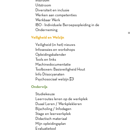
Instroom
Uitstroom
Diversiteit en inclusie
Werken aan competenties
Werkbaar Werk
IBO - Individuele Beroepsopleiding in de
Onderneming
o
Veiligheid en Welzijn
Veiligheid (in het) nieuws
Infosessies en workshops
Opleidingskalender
Tools en links
Machinedocumentatie
Toolboxen: Basisveiligheid Hout
Info Diisocyanaten
Psychosociaal welzijn
Onderwijs
Studiekeuze
Leerroutes leren op de werkplek
Duaal Leren / Werkplekleren
Bijscholing / Infodagen
Stage en leerwerkplek
Didactisch materiaal
Mijn opleidingsplan
Evaluatietool