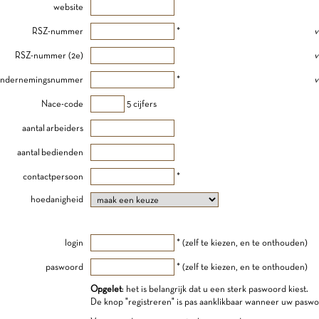
website
RSZ-nummer
*
v
RSZ-nummer (2e)
v
ndernemingsnummer
*
v
Nace-code
5 cijfers
aantal arbeiders
aantal bedienden
contactpersoon
*
hoedanigheid
login
* (zelf te kiezen, en te onthouden)
paswoord
* (zelf te kiezen, en te onthouden)
Opgelet
: het is belangrijk dat u een sterk paswoord kiest.
De knop "registreren" is pas aanklikbaar wanneer uw paswo