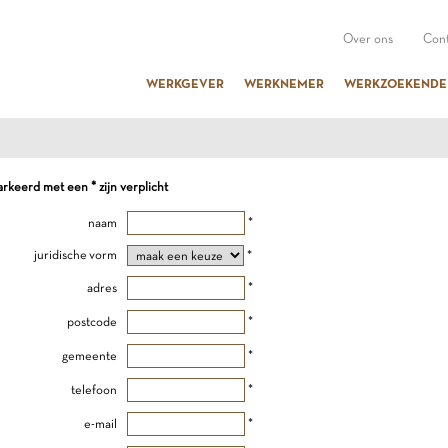
Over ons
Cont
WERKGEVER
WERKNEMER
WERKZOEKENDE
keerd met een * zijn verplicht
naam
*
juridische vorm
*
adres
*
postcode
*
gemeente
*
telefoon
*
e-mail
*