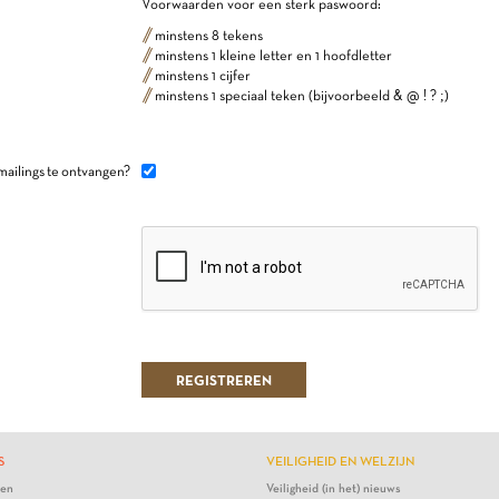
Voorwaarden voor een sterk paswoord:
minstens 8 tekens
minstens 1 kleine letter en 1 hoofdletter
minstens 1 cijfer
minstens 1 speciaal teken (bijvoorbeeld & @ ! ? ;)
mailings te ontvangen?
S
VEILIGHEID EN WELZIJN
ten
Veiligheid (in het) nieuws