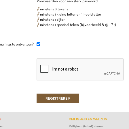
Voorwaarden voor een sterk paswoord:
minstens 8 tekens
minstens 1 kleine letter en 1 hoofdletter
minstens 1 cijfer
minstens 1 speciaal teken (bijvoorbeeld & @ ! ? ;)
mailings te ontvangen?
S
VEILIGHEID EN WELZIJN
ten
Veiligheid (in het) nieuws