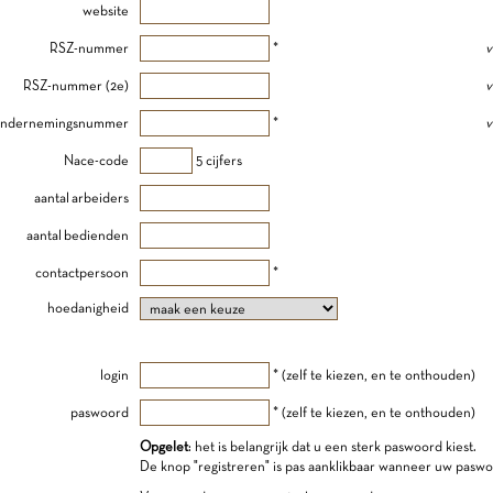
website
RSZ-nummer
*
v
RSZ-nummer (2e)
v
ndernemingsnummer
*
v
Nace-code
5 cijfers
aantal arbeiders
aantal bedienden
contactpersoon
*
hoedanigheid
login
* (zelf te kiezen, en te onthouden)
paswoord
* (zelf te kiezen, en te onthouden)
Opgelet
: het is belangrijk dat u een sterk paswoord kiest.
De knop "registreren" is pas aanklikbaar wanneer uw paswo