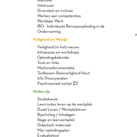
Instroom
Uitstroom
Diversiteit en inclusie
Werken aan competenties
Werkbaar Werk
IBO - Individuele Beroepsopleiding in de
Onderneming
o
Veiligheid en Welzijn
Veiligheid (in het) nieuws
Infosessies en workshops
Opleidingskalender
Tools en links
Machinedocumentatie
Toolboxen: Basisveiligheid Hout
Info Diisocyanaten
Psychosociaal welzijn
Onderwijs
Studiekeuze
Leerroutes leren op de werkplek
Duaal Leren / Werkplekleren
Bijscholing / Infodagen
Stage en leerwerkplek
Didactisch materiaal
Mijn opleidingsplan
Evaluatietool