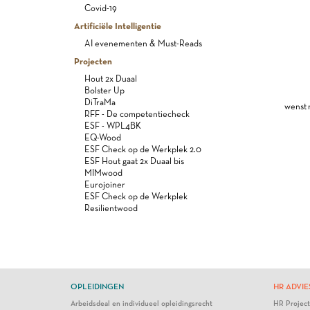
Covid-19
Artificiële Intelligentie
AI evenementen & Must-Reads
Projecten
Hout 2x Duaal
Bolster Up
DiTraMa
wenst 
RFF - De competentiecheck
ESF - WPL4BK
EQ-Wood
ESF Check op de Werkplek 2.0
ESF Hout gaat 2x Duaal bis
MIMwood
Eurojoiner
ESF Check op de Werkplek
Resilientwood
OPLEIDINGEN
HR ADVIE
Arbeidsdeal en individueel opleidingsrecht
HR Projec