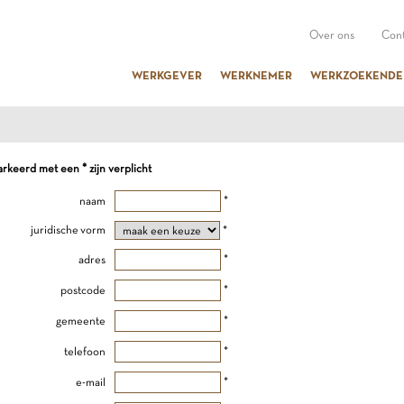
Over ons
Cont
WERKGEVER
WERKNEMER
WERKZOEKENDE
keerd met een * zijn verplicht
naam
*
juridische vorm
*
adres
*
postcode
*
gemeente
*
telefoon
*
e-mail
*