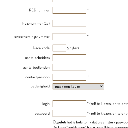
RSZ-nummer
*
RSZ-nummer (2e)
ondernemingsnummer
*
Nace-code
5 cijfers
aantal arbeiders
aantal bedienden
contactpersoon
*
hoedanigheid
login
* (zelf te kiezen, en te on
paswoord
* (zelf te kiezen, en te on
Opgelet
: het is belangrijk dat u een sterk paswoo
De knop "registreren" is pas aanklikbaar wannee