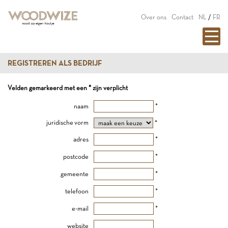
Over ons
Contact
NL
/
FR
REGISTREREN ALS BEDRIJF
Velden gemarkeerd met een * zijn verplicht
naam
*
juridische vorm
*
adres
*
postcode
*
gemeente
*
telefoon
*
e-mail
*
website