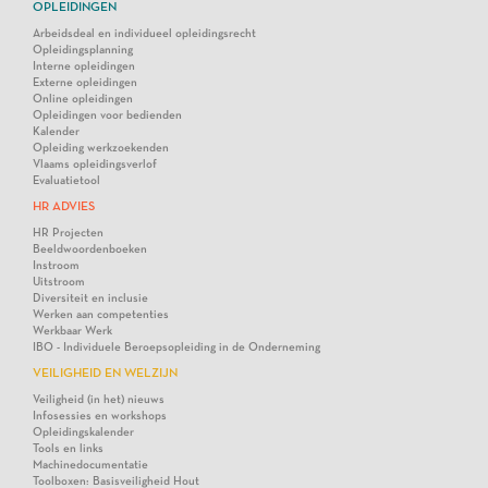
OPLEIDINGEN
Arbeidsdeal en individueel opleidingsrecht
Opleidingsplanning
Interne opleidingen
Externe opleidingen
Online opleidingen
Opleidingen voor bedienden
Kalender
Opleiding werkzoekenden
Vlaams opleidingsverlof
Evaluatietool
HR ADVIES
HR Projecten
Beeldwoordenboeken
Instroom
Uitstroom
Diversiteit en inclusie
Werken aan competenties
Werkbaar Werk
IBO - Individuele Beroepsopleiding in de Onderneming
VEILIGHEID EN WELZIJN
Veiligheid (in het) nieuws
Infosessies en workshops
Opleidingskalender
Tools en links
Machinedocumentatie
Toolboxen: Basisveiligheid Hout