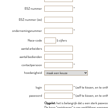
RSZ-nummer
*
RSZ-nummer (2e)
ondernemingsnummer
*
Nace-code
5 cijfers
aantal arbeiders
aantal bedienden
contactpersoon
*
hoedanigheid
login
* (zelf te kiezen, en te on
paswoord
* (zelf te kiezen, en te on
Opgelet
: het is belangrijk dat u een sterk paswoo
De knop "registreren" is pas aanklikbaar wannee