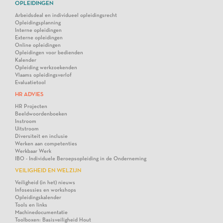
OPLEIDINGEN
Arbeidsdeal en individueel opleidingsrecht
Opleidingsplanning
Interne opleidingen
Externe opleidingen
Online opleidingen
Opleidingen voor bedienden
Kalender
Opleiding werkzoekenden
Vlaams opleidingsverlof
Evaluatietool
HR ADVIES
HR Projecten
Beeldwoordenboeken
Instroom
Uitstroom
Diversiteit en inclusie
Werken aan competenties
Werkbaar Werk
IBO - Individuele Beroepsopleiding in de Onderneming
VEILIGHEID EN WELZIJN
Veiligheid (in het) nieuws
Infosessies en workshops
Opleidingskalender
Tools en links
Machinedocumentatie
Toolboxen: Basisveiligheid Hout