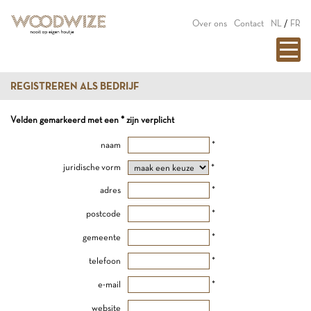
Over ons
Contact
NL
/
FR
REGISTREREN ALS BEDRIJF
Velden gemarkeerd met een * zijn verplicht
naam
*
juridische vorm
*
adres
*
postcode
*
gemeente
*
telefoon
*
e-mail
*
website