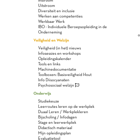
Instroom
Uitstroom
Diversiteit en inclusie
Werken aan competenties
Werkbaar Werk
IBO - Individuele Beroepsopleiding in de
Onderneming
o
Veiligheid en Welzijn
Veiligheid (in het) nieuws
Infosessies en workshops
Opleidingskalender
Tools en links
Machinedocumentatie
Toolboxen: Basisveiligheid Hout
Info Diisocyanaten
Psychosociaal welzijn
Onderwijs
Studiekeuze
Leerroutes leren op de werkplek
Duaal Leren / Werkplekleren
Bijscholing / Infodagen
Stage en leerwerkplek
Didactisch materiaal
Mijn opleidingsplan
Evaluatietool