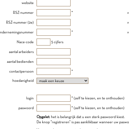
website
RSZ-nummer
*
v
RSZ-nummer (2e)
v
ndernemingsnummer
*
v
Nace-code
5 cijfers
aantal arbeiders
aantal bedienden
contactpersoon
*
hoedanigheid
login
* (zelf te kiezen, en te onthouden)
paswoord
* (zelf te kiezen, en te onthouden)
Opgelet
: het is belangrijk dat u een sterk paswoord kiest.
De knop "registreren" is pas aanklikbaar wanneer uw paswo