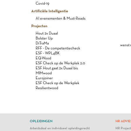
Covid-19
Artificiële Intelligentie
AI evenementen & Must-Reads
Projecten
Hout 2x Duaal
Bolster Up
DiTraMa
wenst 
RFF - De competentiecheck
ESF - WPL4BK
EQ-Wood
ESF Check op de Werkplek 2.0
ESF Hout gaat 2x Duaal bis
MIMwood
Eurojoiner
ESF Check op de Werkplek
Resilientwood
OPLEIDINGEN
HR ADVIE
Arbeidsdeal en individueel opleidingsrecht
HR Projec