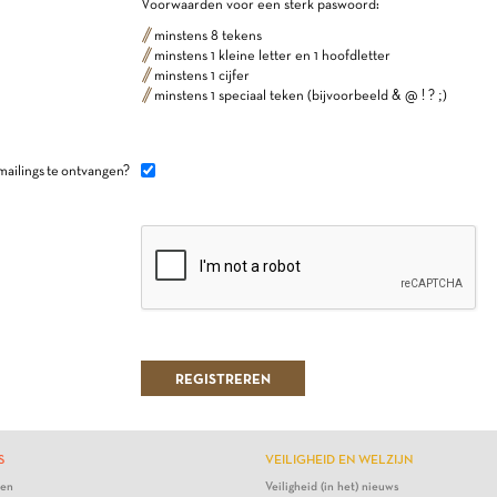
Voorwaarden voor een sterk paswoord:
minstens 8 tekens
minstens 1 kleine letter en 1 hoofdletter
minstens 1 cijfer
minstens 1 speciaal teken (bijvoorbeeld & @ ! ? ;)
mailings te ontvangen?
S
VEILIGHEID EN WELZIJN
ten
Veiligheid (in het) nieuws