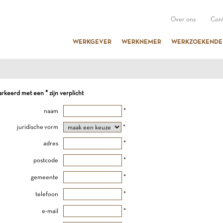
Over ons
Cont
WERKGEVER
WERKNEMER
WERKZOEKENDE
keerd met een * zijn verplicht
naam
*
juridische vorm
*
adres
*
postcode
*
gemeente
*
telefoon
*
e-mail
*