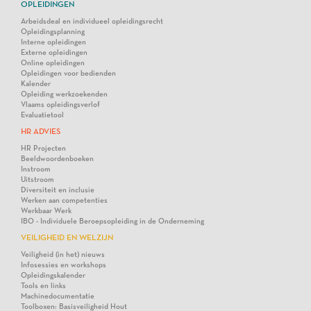
OPLEIDINGEN
Arbeidsdeal en individueel opleidingsrecht
Opleidingsplanning
Interne opleidingen
Externe opleidingen
Online opleidingen
Opleidingen voor bedienden
Kalender
Opleiding werkzoekenden
Vlaams opleidingsverlof
Evaluatietool
HR ADVIES
HR Projecten
Beeldwoordenboeken
Instroom
Uitstroom
Diversiteit en inclusie
Werken aan competenties
Werkbaar Werk
IBO - Individuele Beroepsopleiding in de Onderneming
VEILIGHEID EN WELZIJN
Veiligheid (in het) nieuws
Infosessies en workshops
Opleidingskalender
Tools en links
Machinedocumentatie
Toolboxen: Basisveiligheid Hout