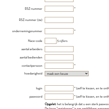
RSZ-nummer
*
RSZ-nummer (2e)
ondernemingsnummer
*
Nace-code
5 cijfers
aantal arbeiders
aantal bedienden
contactpersoon
*
hoedanigheid
login
* (zelf te kiezen, en te on
paswoord
* (zelf te kiezen, en te on
Opgelet
: het is belangrijk dat u een sterk paswoo
De knop "registreren" is pas aanklikbaar wannee