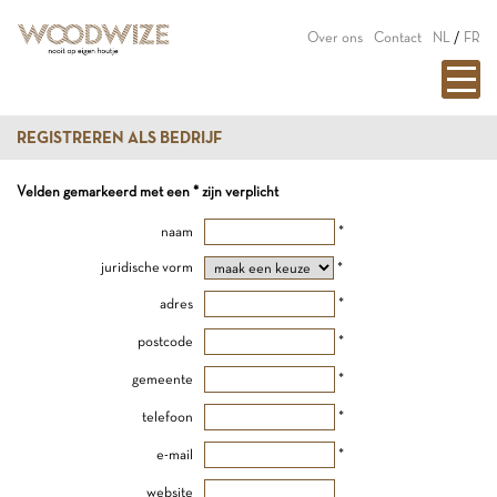
Over ons
Contact
NL
/
FR
REGISTREREN ALS BEDRIJF
Velden gemarkeerd met een * zijn verplicht
naam
*
juridische vorm
*
adres
*
postcode
*
gemeente
*
telefoon
*
e-mail
*
website