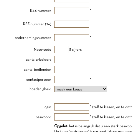
RSZ-nummer
*
RSZ-nummer (2e)
ondernemingsnummer
*
Nace-code
5 cijfers
aantal arbeiders
aantal bedienden
contactpersoon
*
hoedanigheid
login
* (zelf te kiezen, en te on
paswoord
* (zelf te kiezen, en te on
Opgelet
: het is belangrijk dat u een sterk paswoo
De knop "registreren" is pas aanklikbaar wannee