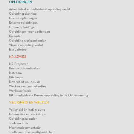
OPLEIDINGEN
Arbeidsdeal en individueel opleidingsrecht
Opleidingsplanning
Interne opleidingen
Externe opleidingen
Online opleidingen
Opleidingen voor bedienden
Kalender
Opleiding werkzoekenden
Vlaams opleidingsverlof
Evaluatietool
HR ADVIES
HR Projecten
Beeldwoordenboeken
Instroom
Uitstroom
Diversiteit en inclusie
Werken aan competenties
Werkbaar Werk
IBO - Individuele Beroepsopleiding in de Onderneming
VEILIGHEID EN WELZIJN
Veiligheid (in het) nieuws
Infosessies en workshops
Opleidingskalender
Tools en links
Machinedocumentatie
Toolboxen: Basisveiligheid Hout