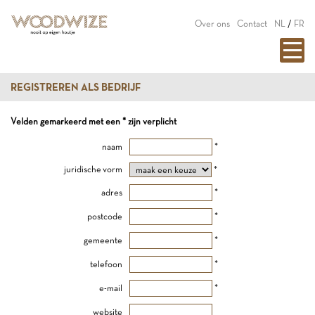
Over ons
Contact
NL
/
FR
REGISTREREN ALS BEDRIJF
Velden gemarkeerd met een * zijn verplicht
naam
*
juridische vorm
*
adres
*
postcode
*
gemeente
*
telefoon
*
e-mail
*
website