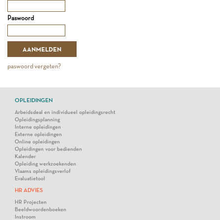
Paswoord
paswoord vergeten?
OPLEIDINGEN
Arbeidsdeal en individueel opleidingsrecht
Opleidingsplanning
Interne opleidingen
Externe opleidingen
Online opleidingen
Opleidingen voor bedienden
Kalender
Opleiding werkzoekenden
Vlaams opleidingsverlof
Evaluatietool
HR ADVIES
HR Projecten
Beeldwoordenboeken
Instroom