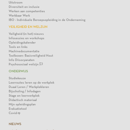
Uitstroom
Diversiteit en inclusie
Werken aan competenties
Werkbaar Werk
IBO - Individuele Beroepsopleiding in de Onderneming
VEILIGHEID EN WELZIJN
Veiligheid (in het) nieuws
Infosessies en workshops
Opleidingskalender
Tools en links
Machinedocumentatie
Toolboxen: Basisveiligheid Hout
Info Diisocyanaten
Psychosociaal welzijn
ONDERWIJS
Studiekeuze
Leerroutes leren op de werkplek
Duaal Leren / Werkplekleren
Bijscholing / Infodagen
Stage en leerwerkplek
Didactisch materiaal
Mijn opleidingsplan
Evaluatietool
Covid-19
NIEUWS