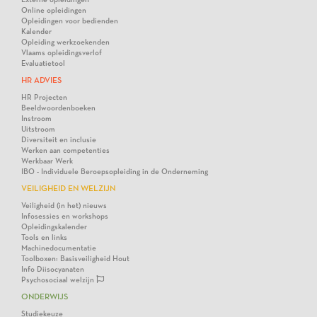
Online opleidingen
Opleidingen voor bedienden
Kalender
Opleiding werkzoekenden
Vlaams opleidingsverlof
Evaluatietool
HR ADVIES
HR Projecten
Beeldwoordenboeken
Instroom
Uitstroom
Diversiteit en inclusie
Werken aan competenties
Werkbaar Werk
IBO - Individuele Beroepsopleiding in de Onderneming
VEILIGHEID EN WELZIJN
Veiligheid (in het) nieuws
Infosessies en workshops
Opleidingskalender
Tools en links
Machinedocumentatie
Toolboxen: Basisveiligheid Hout
Info Diisocyanaten
Psychosociaal welzijn
ONDERWIJS
Studiekeuze