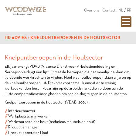
Over ons
Contact
NL
/
FR
HR ADVIES
KNELPUNTBEROEPEN IN DE HOUTSECTOR
Knelpuntberoepen in de Houtsector
Elk jaar brengt VDAB (Vlaamse Dienst voor Arbeidsbemiddeling en
Beroepsopleiding) een lijst uit met de beroepen die het moeilijk hebben om
voldoende werkkrachten te vinden. Heel wat houtberoepen staan al jaren op
de knelpuntberoepenlijst. Dit komt voornamelijk omdat er te weinig
werkzoekenden beschikbaar zijn op de arbeidsmarkt die voldoen aan de
juiste competenties/vaardigheden om aan de slag te gaan in de houtsector.
Knelpuntberoepen in de houtsector (VDAB, 2026):
Interieurbouwer
Werkplaatsschrijnwerker
Werkvoorbereider hout (technicus meubels en hout)
Productiemanager
Productieoperator Hout