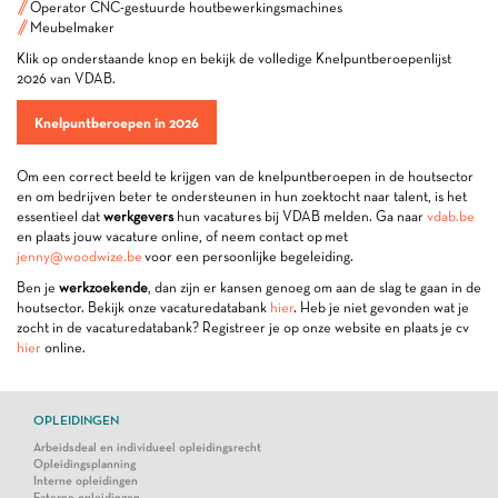
Operator CNC-gestuurde houtbewerkingsmachines
Meubelmaker
Klik op onderstaande knop en bekijk de volledige Knelpuntberoepenlijst
2026 van VDAB.
Knelpuntberoepen in 2026
Om een correct beeld te krijgen van de knelpuntberoepen in de houtsector
en om bedrijven beter te ondersteunen in hun zoektocht naar talent, is het
essentieel dat
werkgevers
hun vacatures bij VDAB melden. Ga naar
vdab.be
en plaats jouw vacature online, of neem contact op met
jenny@woodwize.be
voor een persoonlijke begeleiding.
Ben je
werkzoekende
, dan zijn er kansen genoeg om aan de slag te gaan in de
houtsector. Bekijk onze vacaturedatabank
hier
. Heb je niet gevonden wat je
zocht in de vacaturedatabank? Registreer je op onze website en plaats je cv
hier
online.
OPLEIDINGEN
Arbeidsdeal en individueel opleidingsrecht
Opleidingsplanning
Interne opleidingen
Externe opleidingen