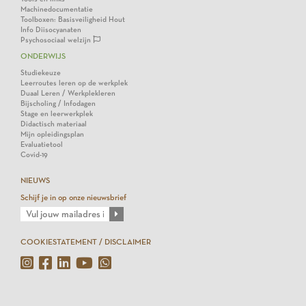
Machinedocumentatie
Toolboxen: Basisveiligheid Hout
Info Diisocyanaten
Psychosociaal welzijn
ONDERWIJS
Studiekeuze
Leerroutes leren op de werkplek
Duaal Leren / Werkplekleren
Bijscholing / Infodagen
Stage en leerwerkplek
Didactisch materiaal
Mijn opleidingsplan
Evaluatietool
Covid-19
NIEUWS
Schijf je in op onze nieuwsbrief
COOKIESTATEMENT / DISCLAIMER