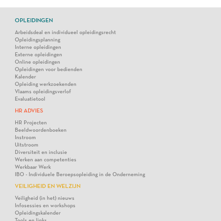
OPLEIDINGEN
Arbeidsdeal en individueel opleidingsrecht
Opleidingsplanning
Interne opleidingen
Externe opleidingen
Online opleidingen
Opleidingen voor bedienden
Kalender
Opleiding werkzoekenden
Vlaams opleidingsverlof
Evaluatietool
HR ADVIES
HR Projecten
Beeldwoordenboeken
Instroom
Uitstroom
Diversiteit en inclusie
Werken aan competenties
Werkbaar Werk
IBO - Individuele Beroepsopleiding in de Onderneming
VEILIGHEID EN WELZIJN
Veiligheid (in het) nieuws
Infosessies en workshops
Opleidingskalender
Tools en links