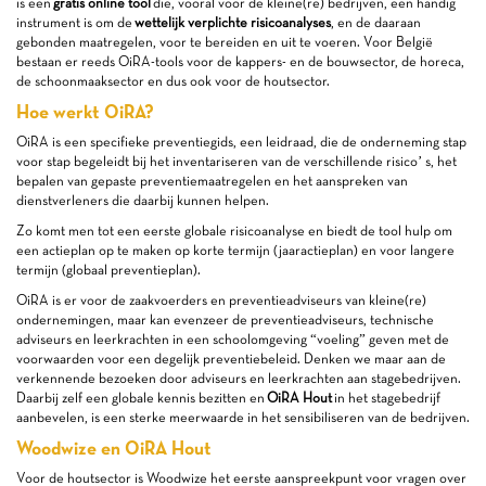
is een
gratis online tool
die, vooral voor de kleine(re) bedrijven, een handig
instrument is om de
wettelijk verplichte risicoanalyses
, en de daaraan
gebonden maatregelen, voor te bereiden en uit te voeren. Voor België
bestaan er reeds OiRA-tools voor de kappers- en de bouwsector, de horeca,
de schoonmaaksector en dus ook voor de houtsector.
Hoe werkt OiRA?
OiRA is een specifieke preventiegids, een leidraad, die de onderneming stap
voor stap begeleidt bij het inventariseren van de verschillende risico’ s, het
bepalen van gepaste preventiemaatregelen en het aanspreken van
dienstverleners die daarbij kunnen helpen.
Zo komt men tot een eerste globale risicoanalyse en biedt de tool hulp om
een actieplan op te maken op korte termijn (jaaractieplan) en voor langere
termijn (globaal preventieplan).
OiRA is er voor de zaakvoerders en preventieadviseurs van kleine(re)
ondernemingen, maar kan evenzeer de preventieadviseurs, technische
adviseurs en leerkrachten in een schoolomgeving “voeling” geven met de
voorwaarden voor een degelijk preventiebeleid. Denken we maar aan de
verkennende bezoeken door adviseurs en leerkrachten aan stagebedrijven.
Daarbij zelf een globale kennis bezitten en
OiRA Hout
in het stagebedrijf
aanbevelen, is een sterke meerwaarde in het sensibiliseren van de bedrijven.
Woodwize en OiRA Hout
Voor de houtsector is Woodwize het eerste aanspreekpunt voor vragen over