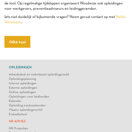
de tool. Op regelmatige tijdstippen organiseert Woodwize ook opleidingen
voor werkgevers, preventieadviseurs en leidinggevenden.
Iets niet duidelijk of bijkomende vragen? Neem gerust contact op met
Stefan
Hinnekens
.
OiRA-tool
OPLEIDINGEN
Arbeidsdeal en individueel opleidingsrecht
Opleidingsplanning
Interne opleidingen
Externe opleidingen
Online opleidingen
Opleidingen voor bedienden
Kalender
Opleiding werkzoekenden
Vlaams opleidingsverlof
Evaluatietool
HR ADVIES
HR Projecten