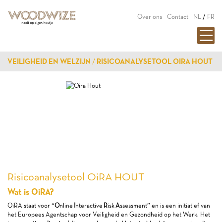
Over ons
Contact
NL
/
FR
VEILIGHEID EN WELZIJN
RISICOANALYSETOOL OIRA HOUT
Risicoanalysetool OiRA HOUT
Wat is OiRA?
OiRA staat voor “
O
nline
I
nteractive
R
isk
A
ssessment” en is een initiatief van
het Europees Agentschap voor Veiligheid en Gezondheid op het Werk. Het