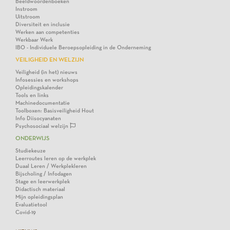
Beeldwoordenboeken
Instroom
Uitstroom
Diversiteit en inclusie
Werken aan competenties
Werkbaar Werk
IBO - Individuele Beroepsopleiding in de Onderneming
VEILIGHEID EN WELZIJN
Veiligheid (in het) nieuws
Infosessies en workshops
Opleidingskalender
Tools en links
Machinedocumentatie
Toolboxen: Basisveiligheid Hout
Info Diisocyanaten
Psychosociaal welzijn
ONDERWIJS
Studiekeuze
Leerroutes leren op de werkplek
Duaal Leren / Werkplekleren
Bijscholing / Infodagen
Stage en leerwerkplek
Didactisch materiaal
Mijn opleidingsplan
Evaluatietool
Covid-19