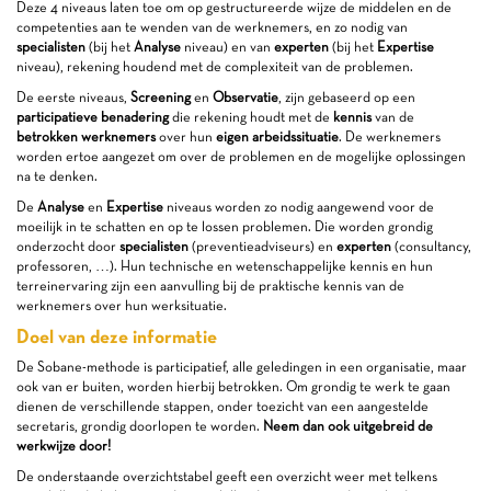
Deze 4 niveaus laten toe om op gestructureerde wijze de middelen en de
competenties aan te wenden van de werknemers, en zo nodig van
specialisten
(bij het
Analyse
niveau) en van
experten
(bij het
Expertise
niveau), rekening houdend met de complexiteit van de problemen.
De eerste niveaus,
Screening
en
Observatie
, zijn gebaseerd op een
participatieve benadering
die rekening houdt met de
kennis
van de
betrokken werknemers
over hun
eigen arbeidssituatie
. De werknemers
worden ertoe aangezet om over de problemen en de mogelijke oplossingen
na te denken.
De
Analyse
en
Expertise
niveaus worden zo nodig aangewend voor de
moeilijk in te schatten en op te lossen problemen. Die worden grondig
onderzocht door
specialisten
(preventieadviseurs) en
experten
(consultancy,
professoren, …). Hun technische en wetenschappelijke kennis en hun
terreinervaring zijn een aanvulling bij de praktische kennis van de
werknemers over hun werksituatie.
Doel van deze informatie
De Sobane-methode is participatief, alle geledingen in een organisatie, maar
ook van er buiten, worden hierbij betrokken. Om grondig te werk te gaan
dienen de verschillende stappen, onder toezicht van een aangestelde
secretaris, grondig doorlopen te worden.
Neem dan ook uitgebreid de
werkwijze door!
De onderstaande overzichtstabel geeft een overzicht weer met telkens