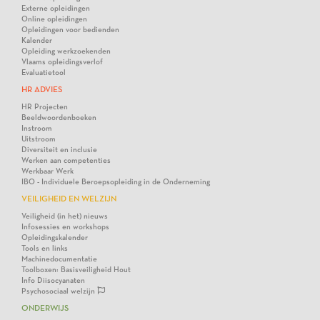
Externe opleidingen
Online opleidingen
Opleidingen voor bedienden
Kalender
Opleiding werkzoekenden
Vlaams opleidingsverlof
Evaluatietool
HR ADVIES
HR Projecten
Beeldwoordenboeken
Instroom
Uitstroom
Diversiteit en inclusie
Werken aan competenties
Werkbaar Werk
IBO - Individuele Beroepsopleiding in de Onderneming
VEILIGHEID EN WELZIJN
Veiligheid (in het) nieuws
Infosessies en workshops
Opleidingskalender
Tools en links
Machinedocumentatie
Toolboxen: Basisveiligheid Hout
Info Diisocyanaten
Psychosociaal welzijn
ONDERWIJS