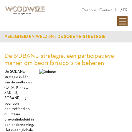
Over ons
Contact
NL
/
FR
VEILIGHEID EN WELZIJN
DE SOBANE-STRATEGIE
De SOBANE-strategie: een participatieve
manier om bedrijfsrisico’s te beheren
De SOBANE-
strategie is één
van de methodes
(OiRA, Kinney,
SARIER,
SOBANE, …)
voor een
doeltreffend en
duurzaam
preventiebeleid in
een onderneming.
Het is een globale