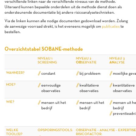
verschillende linken naar de verschillende niveaus van de methode.
Uiteraard kunnen bepaalde onderdelen uit de methode dienst doen als
ondersteunende documentatie bij andere risicoanalysetechnieken.
Via de linken kunnen alle nodige documenten gedownload worden. Zolang
de aanwezige voorraad strekt, is het eveneens mogelijk om
publicaties
te
bestellen.
Overzichtstabel
SOBANE-methode
NIVEAU 1
NIVEAU 2
NIVEAU 3
SCREENING
OB
SERVATIE
AN
ALYSE
WANNEER?
constant
bij probleem
moeilijke geva
HOE?
eenvoudige
kwalitatieve
kwantitatieve
observaties
observaties
observaties
WIE?
mensen uit het
mensen uit het
mensen uit he
bedrijf
bedrijf
bedrijf
preventieadvi
WELKE
OPSPORINGSTOOLS:
OBSERVATIE - ANALYSE - EXPERTIS
TOOL(S)?
RISICOFACTOR: