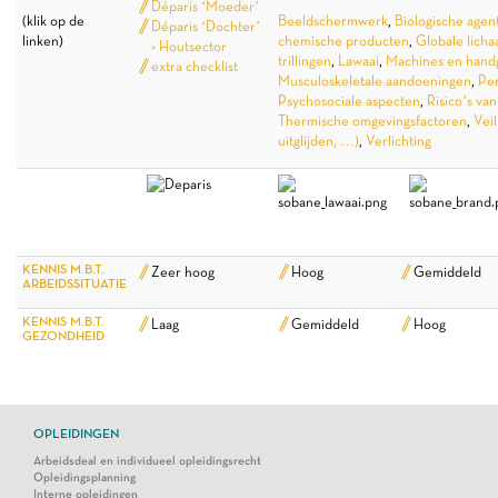
Déparis ‘Moeder’
(klik op de
Beeldschermwerk
,
Biologische agen
Déparis ‘Dochter’
linken)
chemische producten
,
Globale licha
> Houtsector
trillingen
,
Lawaai
,
Machines en hand
extra checklist
Musculoskeletale aandoeningen
,
Per
Psychosociale aspecten
,
Risico’s van
Thermische omgevingsfactoren
,
Veil
uitglijden, …)
,
Verlichting
KENNIS M.B.T.
Zeer hoog
Hoog
Gemiddeld
ARBEIDSSITUATIE
KENNIS M.B.T.
Laag
Gemiddeld
Hoog
GEZONDHEID
OPLEIDINGEN
Arbeidsdeal en individueel opleidingsrecht
Opleidingsplanning
Interne opleidingen