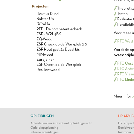
Projecten
Theoretisc
Testen
Hout 2x Duaal
Bolster Up
Evaluatie 
DiTraMa
Rondleid
RFF - De competentiecheck
Voor meer i
ESF - WPL4BK
EQ-Wood
RTC West
ESF Check op de Werkplek 2.0
ESF Hout gaat 2x Duaal bis
Wordt de opl
MIMwood
overschrijd
Eurojoiner
RTC Oost 
ESF Check op de Werkplek
RTC Antw
Resilientwood
RTC Vlaam
RTC Limb
Meer info:
b
OPLEIDINGEN
HR ADVIE
Arbeidsdeal en individueel opleidingsrecht
HR Projec
Opleidingsplanning
Beeldwoor
Interne opleidingen
Instroom