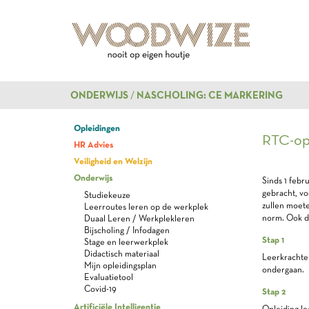
ONDERWIJS
NASCHOLING: CE MARKERING
Opleidingen
RTC-op
HR Advies
Veiligheid en Welzijn
Onderwijs
Sinds 1 febr
gebracht, vo
Studiekeuze
zullen moet
Leerroutes leren op de werkplek
norm. Ook de
Duaal Leren / Werkplekleren
Bijscholing / Infodagen
Stap 1
Stage en leerwerkplek
Didactisch materiaal
Leerkrachte
Mijn opleidingsplan
ondergaan.
Evaluatietool
Covid-19
Stap 2
Artificiële Intelligentie
Opleiding lee