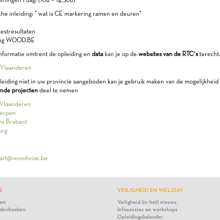
he inleiding: " wat is CE markering ramen en deuren"
testresultaten
ing WOOD.BE
nformatie omtrent de opleiding en
data
kan je op de
websites van de RTC’s
terecht
 Vlaanderen
eiding niet in uw provincie aangeboden kan je gebruik maken van de mogelijkhei
ende projecten
deel te nemen
Vlaanderen
erpen
s Brabant
urg
art@woodwize.be
S
VEILIGHEID EN WELZIJN
ten
Veiligheid (in het) nieuws
denboeken
Infosessies en workshops
Opleidingskalender