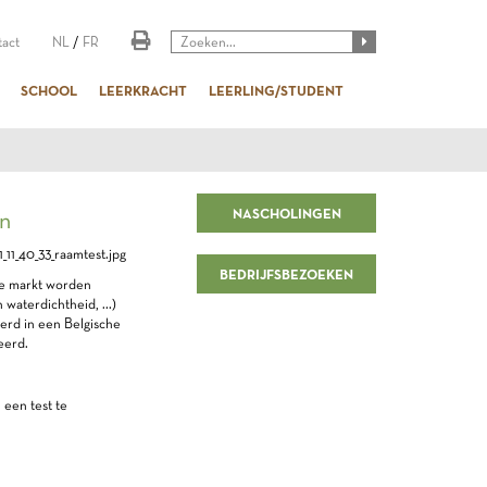
act
NL
/
FR
SCHOOL
LEERKRACHT
LEERLING/STUDENT
NASCHOLINGEN
 deuren
BEDRIJFSBEZOEKEN
de markt worden
waterdichtheid, ...)
erd in een Belgische
eerd.
een test te