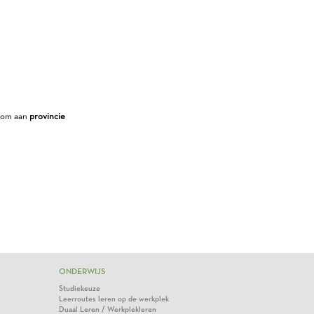
.
d om aan
provincie
ONDERWIJS
Studiekeuze
Leerroutes leren op de werkplek
Duaal Leren / Werkplekleren