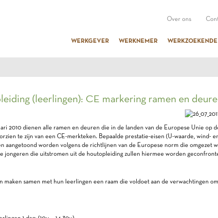
Over ons
Cont
WERKGEVER
WERKNEMER
WERKZOEKENDE
leiding (leerlingen): CE markering ramen en
uari 2010 dienen alle ramen en deuren die in de landen van de Europese Unie op 
orzien te zijn van een CE-merkteken. Bepaalde prestatie-eisen (U-waarde, wind- en 
en aangetoond worden volgens de richtlijnen van de Europese norm die omgezet w
 jongeren die uitstromen uit de houtopleiding zullen hiermee worden geconfront
n maken samen met hun leerlingen een raam die voldoet aan de verwachtingen om 
rlingen 1 dag: (10u – 14.30u)