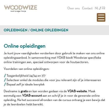
Over ons
Contact
NL
/
FR
OPLEIDINGEN
ONLINE OPLEIDINGEN
Online opleidingen
Je kunt jouw vaardigheden versterken door gebruik te maken van ons online
opleidingsaanbod. In samenwerking met VDAB biedt Woodwize specifieke
online trainingen aan, speciaal ontworpen voor de houtsectoren.
Voordelen van online opleidingen:
Toegankelijkheid 24/24 en 7/7
Selecteer enkel de modules die voor jou relevant zijn of je interesseren
Bepaal zelf je ideale leerplek
Deelname is
gratis
en kan worden gedaan via de
VDAB-website
. Maak
eenmalig een
VDAB-account
aan en schrijf je in voor de gewenste online
opleiding. Na het succesvol afronden van de cursus ontvang je een bewijs dat
je de leerdoelen hebt bereikt.