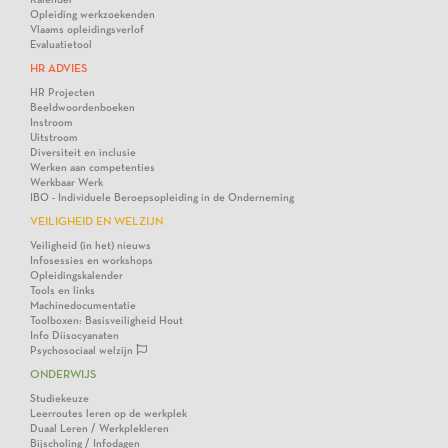
Opleiding werkzoekenden
Vlaams opleidingsverlof
Evaluatietool
HR ADVIES
HR Projecten
Beeldwoordenboeken
Instroom
Uitstroom
Diversiteit en inclusie
Werken aan competenties
Werkbaar Werk
IBO - Individuele Beroepsopleiding in de Onderneming
VEILIGHEID EN WELZIJN
Veiligheid (in het) nieuws
Infosessies en workshops
Opleidingskalender
Tools en links
Machinedocumentatie
Toolboxen: Basisveiligheid Hout
Info Diisocyanaten
Psychosociaal welzijn
ONDERWIJS
Studiekeuze
Leerroutes leren op de werkplek
Duaal Leren / Werkplekleren
Bijscholing / Infodagen