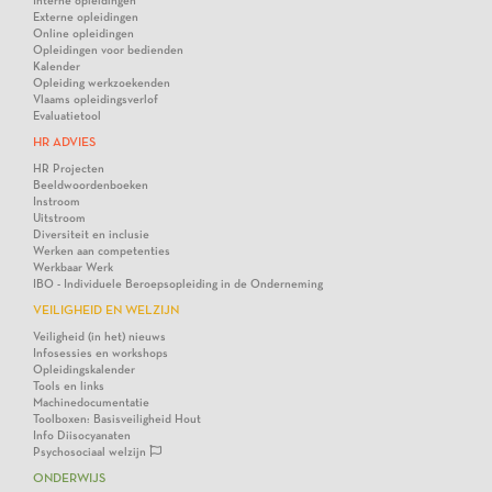
Interne opleidingen
Externe opleidingen
Online opleidingen
Opleidingen voor bedienden
Kalender
Opleiding werkzoekenden
Vlaams opleidingsverlof
Evaluatietool
HR ADVIES
HR Projecten
Beeldwoordenboeken
Instroom
Uitstroom
Diversiteit en inclusie
Werken aan competenties
Werkbaar Werk
IBO - Individuele Beroepsopleiding in de Onderneming
VEILIGHEID EN WELZIJN
Veiligheid (in het) nieuws
Infosessies en workshops
Opleidingskalender
Tools en links
Machinedocumentatie
Toolboxen: Basisveiligheid Hout
Info Diisocyanaten
Psychosociaal welzijn
ONDERWIJS