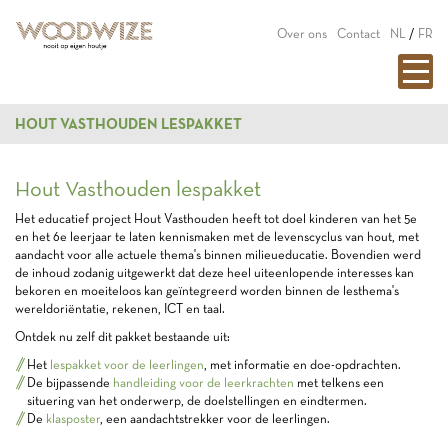
Over ons
Contact
NL
/
FR
HOUT VASTHOUDEN LESPAKKET
Hout Vasthouden lespakket
Het educatief project Hout Vasthouden heeft tot doel kinderen van het 5e
en het 6e leerjaar te laten kennismaken met de levenscyclus van hout, met
aandacht voor alle actuele thema's binnen milieueducatie. Bovendien werd
de inhoud zodanig uitgewerkt dat deze heel uiteenlopende interesses kan
bekoren en moeiteloos kan geïntegreerd worden binnen de lesthema's
wereldoriëntatie, rekenen, ICT en taal.
Ontdek nu zelf dit pakket bestaande uit:
Het
lespakket voor de leerlingen
, met informatie en doe-opdrachten.
De bijpassende
handleiding voor de leerkrachten
met telkens een
situering van het onderwerp, de doelstellingen en eindtermen.
De
klasposter
, een aandachtstrekker voor de leerlingen.