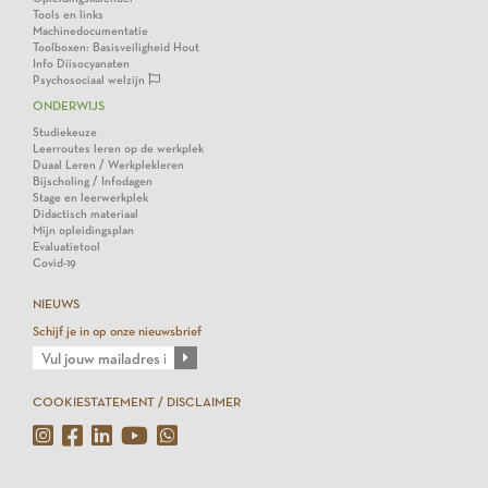
Tools en links
Machinedocumentatie
Toolboxen: Basisveiligheid Hout
Info Diisocyanaten
Psychosociaal welzijn
ONDERWIJS
Studiekeuze
Leerroutes leren op de werkplek
Duaal Leren / Werkplekleren
Bijscholing / Infodagen
Stage en leerwerkplek
Didactisch materiaal
Mijn opleidingsplan
Evaluatietool
Covid-19
NIEUWS
Schijf je in op onze nieuwsbrief
COOKIESTATEMENT / DISCLAIMER