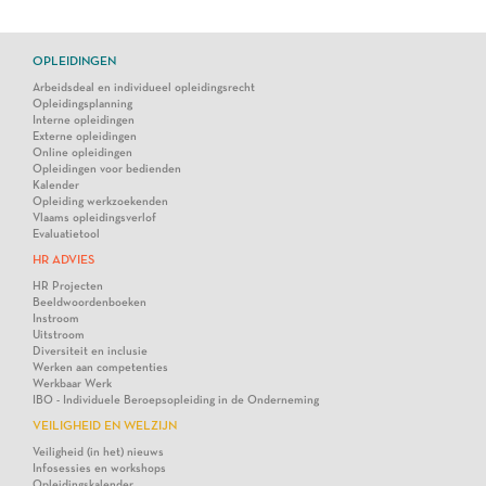
OPLEIDINGEN
Arbeidsdeal en individueel opleidingsrecht
Opleidingsplanning
Interne opleidingen
Externe opleidingen
Online opleidingen
Opleidingen voor bedienden
Kalender
Opleiding werkzoekenden
Vlaams opleidingsverlof
Evaluatietool
HR ADVIES
HR Projecten
Beeldwoordenboeken
Instroom
Uitstroom
Diversiteit en inclusie
Werken aan competenties
Werkbaar Werk
IBO - Individuele Beroepsopleiding in de Onderneming
VEILIGHEID EN WELZIJN
Veiligheid (in het) nieuws
Infosessies en workshops
Opleidingskalender