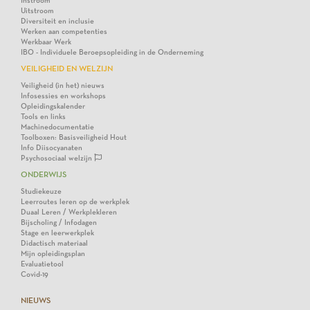
Instroom
Uitstroom
Diversiteit en inclusie
Werken aan competenties
Werkbaar Werk
IBO - Individuele Beroepsopleiding in de Onderneming
VEILIGHEID EN WELZIJN
Veiligheid (in het) nieuws
Infosessies en workshops
Opleidingskalender
Tools en links
Machinedocumentatie
Toolboxen: Basisveiligheid Hout
Info Diisocyanaten
Psychosociaal welzijn
ONDERWIJS
Studiekeuze
Leerroutes leren op de werkplek
Duaal Leren / Werkplekleren
Bijscholing / Infodagen
Stage en leerwerkplek
Didactisch materiaal
Mijn opleidingsplan
Evaluatietool
Covid-19
NIEUWS