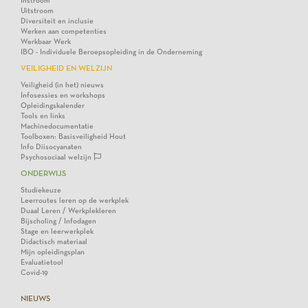
Instroom
Uitstroom
Diversiteit en inclusie
Werken aan competenties
Werkbaar Werk
IBO - Individuele Beroepsopleiding in de Onderneming
VEILIGHEID EN WELZIJN
Veiligheid (in het) nieuws
Infosessies en workshops
Opleidingskalender
Tools en links
Machinedocumentatie
Toolboxen: Basisveiligheid Hout
Info Diisocyanaten
Psychosociaal welzijn
ONDERWIJS
Studiekeuze
Leerroutes leren op de werkplek
Duaal Leren / Werkplekleren
Bijscholing / Infodagen
Stage en leerwerkplek
Didactisch materiaal
Mijn opleidingsplan
Evaluatietool
Covid-19
NIEUWS