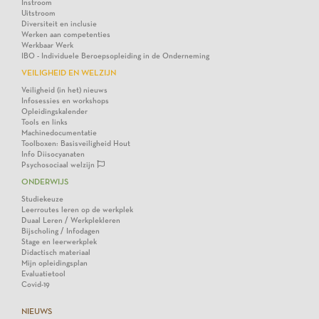
Instroom
Uitstroom
Diversiteit en inclusie
Werken aan competenties
Werkbaar Werk
IBO - Individuele Beroepsopleiding in de Onderneming
VEILIGHEID EN WELZIJN
Veiligheid (in het) nieuws
Infosessies en workshops
Opleidingskalender
Tools en links
Machinedocumentatie
Toolboxen: Basisveiligheid Hout
Info Diisocyanaten
Psychosociaal welzijn
ONDERWIJS
Studiekeuze
Leerroutes leren op de werkplek
Duaal Leren / Werkplekleren
Bijscholing / Infodagen
Stage en leerwerkplek
Didactisch materiaal
Mijn opleidingsplan
Evaluatietool
Covid-19
NIEUWS