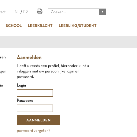
act
NL
/
FR
SCHOOL
LEERKRACHT
LEERLING/STUDENT
Aanmelden
ëren
Heeft u reeds een profiel, hieronder kunt u
ngen
inloggen met uw persoonlijke login en
paswoord.
ie
Login
Paswoord
paswoord vergeten?