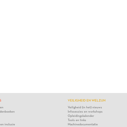
S
VEILIGHEID EN WELZIJN
ten
Veiligheid (in het) nieuws
denboeken
Infosessies en workshops
Opleidingskalender
Tools en links
 en inclusie
Machinedocumentatie