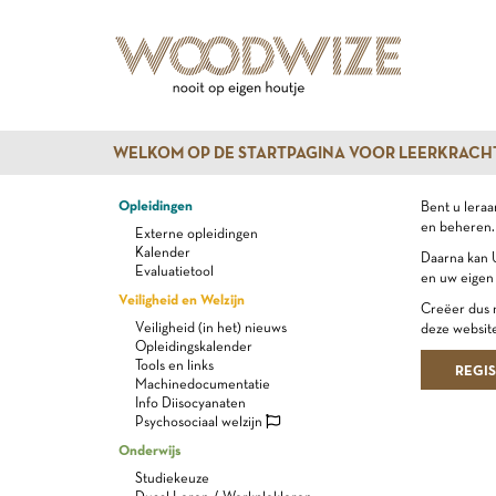
WELKOM OP DE STARTPAGINA VOOR LEERKRACH
Opleidingen
Bent u leraa
en beheren.
Externe opleidingen
Kalender
Daarna kan U
Evaluatietool
en uw eigen 
Veiligheid en Welzijn
Creëer dus n
Veiligheid (in het) nieuws
deze website
Opleidingskalender
Tools en links
REGI
Machinedocumentatie
Info Diisocyanaten
Psychosociaal welzijn
Onderwijs
Studiekeuze