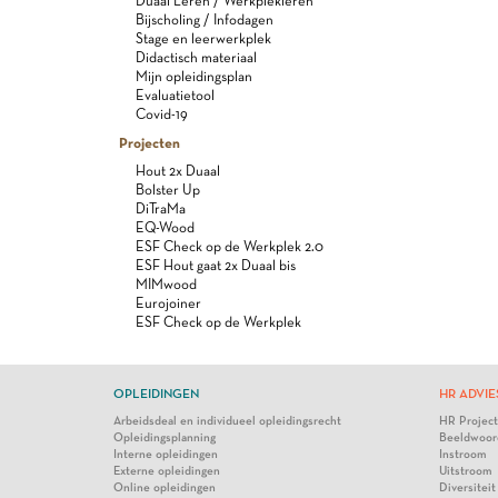
Duaal Leren / Werkplekleren
Bijscholing / Infodagen
Stage en leerwerkplek
Didactisch materiaal
Mijn opleidingsplan
Evaluatietool
Covid-19
Projecten
Hout 2x Duaal
Bolster Up
DiTraMa
EQ-Wood
ESF Check op de Werkplek 2.0
ESF Hout gaat 2x Duaal bis
MIMwood
Eurojoiner
ESF Check op de Werkplek
OPLEIDINGEN
HR ADVIE
Arbeidsdeal en individueel opleidingsrecht
HR Projec
Opleidingsplanning
Beeldwoor
Interne opleidingen
Instroom
Externe opleidingen
Uitstroom
Online opleidingen
Diversiteit