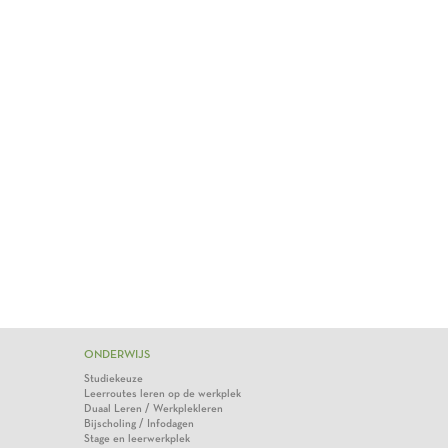
ONDERWIJS
Studiekeuze
Leerroutes leren op de werkplek
Duaal Leren / Werkplekleren
Bijscholing / Infodagen
Stage en leerwerkplek