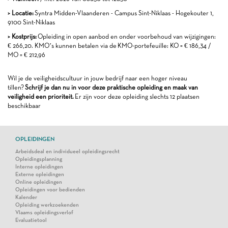
> Locatie:
Syntra Midden-Vlaanderen - Campus Sint-Niklaas - Hogekouter 1,
9100 Sint-Niklaas
> Kostprijs:
Opleiding in open aanbod en onder voorbehoud van wijzigingen:
€ 266,20. KMO’s kunnen betalen via de KMO-portefeuille: KO = € 186,34 /
MO = € 212,96
Wil je de veiligheidscultuur in jouw bedrijf naar een hoger niveau
tillen?
Schrijf je dan nu in voor deze praktische opleiding en maak van
veiligheid een prioriteit.
Er zijn voor deze opleiding slechts 12 plaatsen
beschikbaar
OPLEIDINGEN
Arbeidsdeal en individueel opleidingsrecht
Opleidingsplanning
Interne opleidingen
Externe opleidingen
Online opleidingen
Opleidingen voor bedienden
Kalender
Opleiding werkzoekenden
Vlaams opleidingsverlof
Evaluatietool