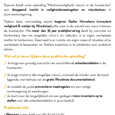
Daarom biedt onze opleiding "Machineveiligheid: risico's in de houtsector"
een
diepgaand inzicht in veiligheidsmaatregelen en risicobeheer
in
jouw werkomgeving.
Tijdens deze voormiddag neemt
lesgever Stefan Hinnekens (consulent
veiligheid & welzijn bij Woodwize)
jullie mee in de wereld van risico’s binnen
de houtsector. Met
meer dan 35 jaar praktijkervaring
deelt hij concrete en
herkenbare tips om mogelijke risico’s en valkuilen in je eigen werkplaats
sneller te herkennen. Daarnaast is er ruimte om eigen cases of situaties uit je
werkplaats te bespreken en Stefans expertise in te schakelen voor praktisch
advies.
Wat zal je leren tijdens deze praktische opleiding?
Je krijgt een grondig overzicht van verschillende
arbeidsmiddelen
in de
houtsector.
Je krijgt inzicht in alle mogelijke risico's, inclusief de minder voor de hand
liggende, met behulp van de
gratis Woodwize documentatietool
.
Je ontdekt de juiste
preventieve maatregelen
om een veilige
werkomgeving te waarborgen.
Je leert over de mogelijkheid om een gedegen
risico-inventaris op te
stellen
voor alle arbeidsmiddelen in jouw bedrijf.
Praktische info
> Wanneer:
7 mei 2026 van 08u30 tot 12u30