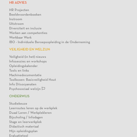
HR ADVIES
HR Projecten
Beeldwoordenboeken
Instroom
Uitstroom
Diversiteit en inclusie
Werken aan competenties
Werkbaar Werk
IBO - Individuele Beroepsopleiding in de Onderneming
VEILIGHEID EN WELZIJN
Veiligheid (in het) nieuws
Infosessies en workshops
Opleidingskalender
Tools en links
Machinedocumentatie
Toolboxen: Basisveiligheid Hout
Info Diisocyanaten
Psychosociaal welzijn
ONDERWIJS
Studiekeuze
Leerroutes leren op de werkplek
Duaal Leren / Werkplekleren
Bijscholing / Infodagen
Stage en leerwerkplek
Didactisch materiaal
Mijn opleidingsplan
Evaluatietool