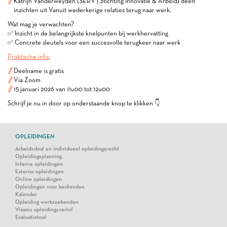
Katrijn Vanderweyden (SERV | Stichting Innovatie & Arbeid) deelt
inzichten uit Vanuit wederkerige relaties terug naar werk.
Wat mag je verwachten?
✅ Inzicht in de belangrijkste knelpunten bij werkhervatting
✅ Concrete sleutels voor een succesvolle terugkeer naar werk
Praktische info:
Deelname is gratis
Via Zoom
15 januari 2026 van 11u00 tot 12u00
Schrijf je nu in door op onderstaande knop te klikken 👇
OPLEIDINGEN
Arbeidsdeal en individueel opleidingsrecht
Opleidingsplanning
Interne opleidingen
Externe opleidingen
Online opleidingen
Opleidingen voor bedienden
Kalender
Opleiding werkzoekenden
Vlaams opleidingsverlof
Evaluatietool