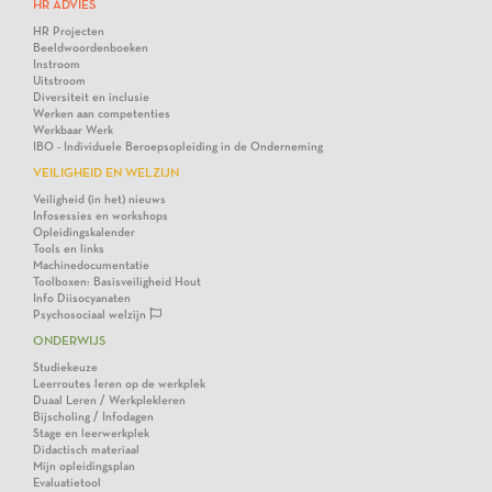
HR ADVIES
HR Projecten
Beeldwoordenboeken
Instroom
Uitstroom
Diversiteit en inclusie
Werken aan competenties
Werkbaar Werk
IBO - Individuele Beroepsopleiding in de Onderneming
VEILIGHEID EN WELZIJN
Veiligheid (in het) nieuws
Infosessies en workshops
Opleidingskalender
Tools en links
Machinedocumentatie
Toolboxen: Basisveiligheid Hout
Info Diisocyanaten
Psychosociaal welzijn
ONDERWIJS
Studiekeuze
Leerroutes leren op de werkplek
Duaal Leren / Werkplekleren
Bijscholing / Infodagen
Stage en leerwerkplek
Didactisch materiaal
Mijn opleidingsplan
Evaluatietool