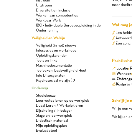
Instroom
maar doeltre
Uitstroom
Diversiteit en inclusie
Werken aan competenties
Werkbaar Werk
Wat mag j
IBO - Individuele Beroepsopleiding in de
Onderneming
Een helder
Veiligheid en Welzijn
Antwoorden
Een concr
Veiligheid (in het) nieuws
Infosessies en workshops
Opleidingskalender
Praktische
Tools en links
Machinedocumentatie
📍
Locatie
:
F
Toolboxen: Basisveiligheid Hout
📅
Wanneer
Info Diisocyanaten
🥪
Ontvangst
Psychosociaal welzijn
💰
Kostprijs
:
Onderwijs
Studiekeuze
Schrijf je n
Leerroutes leren op de werkplek
Duaal Leren / Werkplekleren
Wil je een v
Bijscholing / Infodagen
Stage en leerwerkplek
We kijken er
Didactisch materiaal
Mijn opleidingsplan
Evaluatietool