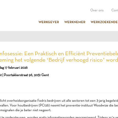
Over ons
Cont
WERKGEVER
WERKNEMER
WERKZOEKENDE
Infosessie: Een Praktisch en Efficiënt Preventiebel
ming het volgende ‘Bedrijf verhoogd risico’ word
dag 17 februari 2026
 | Poortakkerstraat 96, 9051 Gent
licht overheidsorganisatie Fedris bedrijven uit alle sectoren tot een 3-jarig begelei
allen. Voor houtbedrijven (PC126) neemt het preventie-instituut Woodwize die bege
rmsignalen die je beter niet negeert.
j te ondersteunen, worden gratis informatieavonden georganiseerd. Tijdens zo’n sess