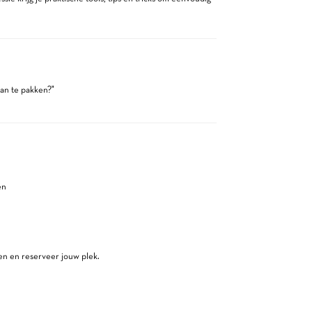
aan te pakken?"
en
en en reserveer jouw plek.