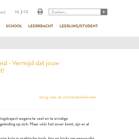
act
NL
/
FR
SCHOOL
LEERKRACHT
LEERLING/STUDENT
eid - Vermijd dat jouw
t!
terug naar de activiteitenkalender
dingstraject wegens te veel en te ernstige
leiding op zich. Maar vóór het zover komt, zijn er al
ie krijg je praktische tools, tips en tricks om eenvoudig