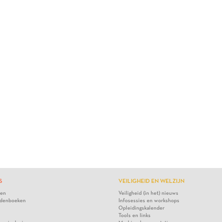
S
VEILIGHEID EN WELZIJN
ten
Veiligheid (in het) nieuws
denboeken
Infosessies en workshops
Opleidingskalender
Tools en links