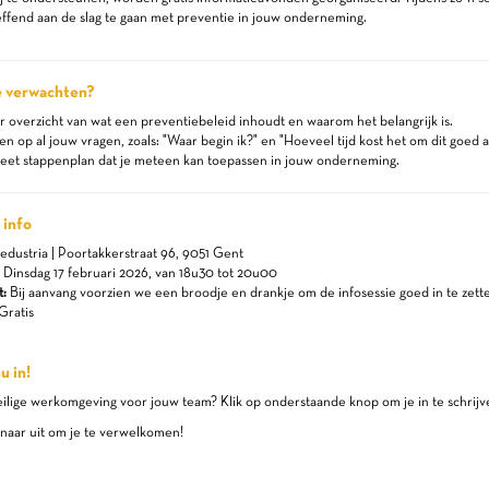
ffend aan de slag te gaan met preventie in jouw onderneming.
e verwachten?
 overzicht van wat een preventiebeleid inhoudt en waarom het belangrijk is.
 op al jouw vragen, zoals: "Waar begin ik?" en "Hoeveel tijd kost het om dit goed 
eet stappenplan dat je meteen kan toepassen in jouw onderneming.
 info
edustria | Poortakkerstraat 96, 9051 Gent
:
Dinsdag 17 februari 2026, van 18u30 tot 20u00
:
Bij aanvang voorzien we een broodje en drankje om de infosessie goed in te zett
Gratis
u in!
eilige werkomgeving voor jouw team? Klik op onderstaande knop om je in te schrijv
naar uit om je te verwelkomen!