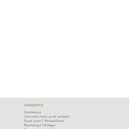
ONDERWIJS
Studiekeuze
Leerroutes leren op de werkplek
Duaal Leren / Werkplekleren
Bijscholing / Infodagen