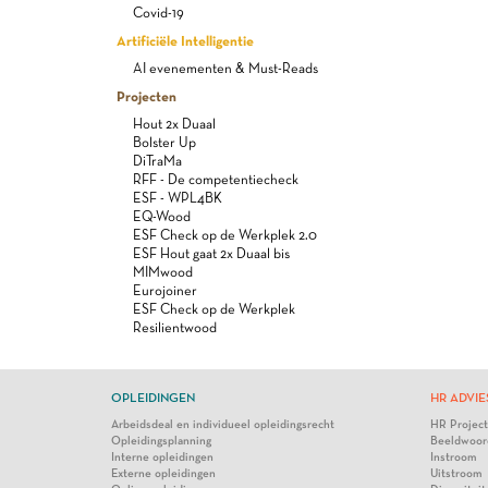
Covid-19
Artificiële Intelligentie
AI evenementen & Must-Reads
Projecten
Hout 2x Duaal
Bolster Up
DiTraMa
RFF - De competentiecheck
ESF - WPL4BK
EQ-Wood
ESF Check op de Werkplek 2.0
ESF Hout gaat 2x Duaal bis
MIMwood
Eurojoiner
ESF Check op de Werkplek
Resilientwood
OPLEIDINGEN
HR ADVIE
Arbeidsdeal en individueel opleidingsrecht
HR Projec
Opleidingsplanning
Beeldwoor
Interne opleidingen
Instroom
Externe opleidingen
Uitstroom