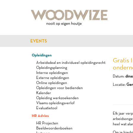
EVENTS
Opleidingen
Gratis 
Arbeidsdeal en individueel opleidingsrecht
onderne
Opleidingsplanning
Interne opleidingen
Datum:
dins
Externe opleidingen
Online opleidingen
Locatie:
Gent
Opleidingen voor bedienden
Kalender
Opleiding werkzoekenden
Vlaams opleidingsverlof
Evaluatietool
Elk jaar verp
HR Advies
arbeidsongev
HR Projecten
heel wat ala
Beeldwoordenboeken
Om je hierbi