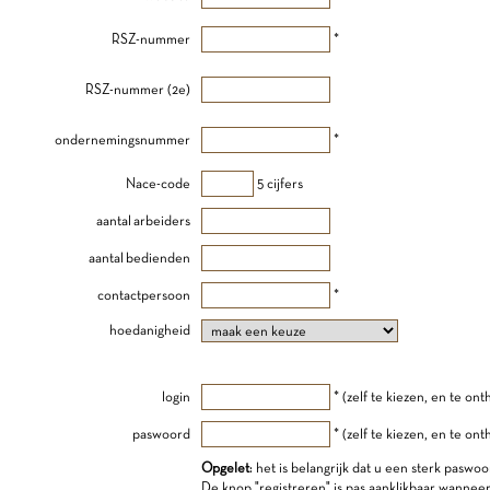
RSZ-nummer
*
RSZ-nummer (2e)
ondernemingsnummer
*
Nace-code
5 cijfers
aantal arbeiders
aantal bedienden
contactpersoon
*
hoedanigheid
login
* (zelf te kiezen, en te on
paswoord
* (zelf te kiezen, en te on
Opgelet
: het is belangrijk dat u een sterk paswoo
De knop "registreren" is pas aanklikbaar wannee