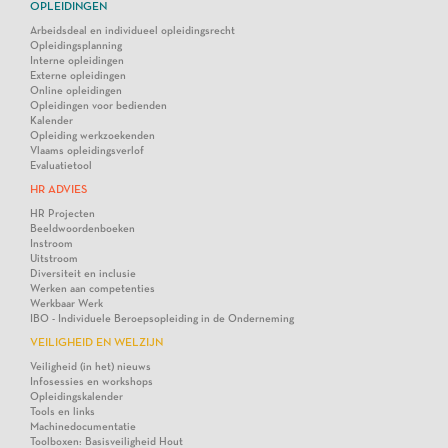
OPLEIDINGEN
Arbeidsdeal en individueel opleidingsrecht
Opleidingsplanning
Interne opleidingen
Externe opleidingen
Online opleidingen
Opleidingen voor bedienden
Kalender
Opleiding werkzoekenden
Vlaams opleidingsverlof
Evaluatietool
HR ADVIES
HR Projecten
Beeldwoordenboeken
Instroom
Uitstroom
Diversiteit en inclusie
Werken aan competenties
Werkbaar Werk
IBO - Individuele Beroepsopleiding in de Onderneming
VEILIGHEID EN WELZIJN
Veiligheid (in het) nieuws
Infosessies en workshops
Opleidingskalender
Tools en links
Machinedocumentatie
Toolboxen: Basisveiligheid Hout