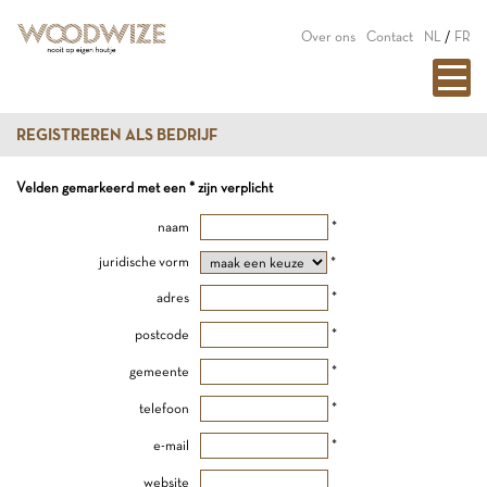
Over ons
Contact
NL
/
FR
REGISTREREN ALS BEDRIJF
Velden gemarkeerd met een * zijn verplicht
naam
*
juridische vorm
*
adres
*
postcode
*
gemeente
*
telefoon
*
e-mail
*
website