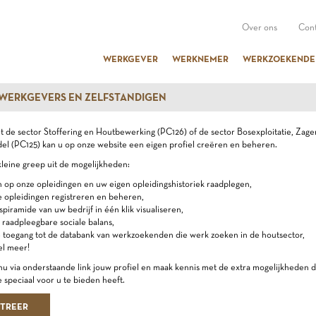
Over ons
Cont
WERKGEVER
WERKNEMER
WERKZOEKENDE
 WERKGEVERS EN ZELFSTANDIGEN
uit de sector Stoffering en Houtbewerking (PC126) of de sector Bosexploitatie, Zage
l (PC125) kan u op onze website een eigen profiel creëren en beheren.
kleine greep uit de mogelijkheden:
n op onze opleidingen en uw eigen opleidingshistoriek raadplegen,
e opleidingen registreren en beheren,
dspiramide van uw bedrijf in één klik visualiseren,
 raadpleegbare sociale balans,
e toegang tot de databank van werkzoekenden die werk zoeken in de houtsector,
el meer!
u via onderstaande link jouw profiel en maak kennis met de extra mogelijkheden d
 speciaal voor u te bieden heeft.
STREER