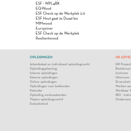
ESF - WPL4BK
EQ-Wood
ESF Check op de Werkplek 2.0
ESF Hout gaat 2x Duaal bis
MIMwood
Eurojoiner
ESF Check op de Werkplek
Resilientwood
OPLEIDINGEN
HR ADVIE
Arbeidsdeal en individueel opleidingsrecht
HR Projec
Opleidingsplanning
Beeldwoor
Interne opleidingen
Instroom
Externe opleidingen
Uitstroom
Online opleidingen
Diversiteit
Opleidingen voor bedienden
Werken aa
Kalender
Werkbaar 
Opleiding werkzoekenden
IBO - Indi
Vlaams opleidingsverlof
Ondernem
Evaluatietool