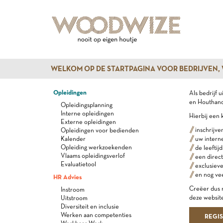
WELKOM OP DE STARTPAGINA VOOR BEDRIJVEN,
Opleidingen
Als bedrijf 
en Houthande
Opleidingsplanning
Interne opleidingen
Hierbij een 
Externe opleidingen
inschrijve
Opleidingen voor bedienden
Kalender
uw intern
Opleiding werkzoekenden
de leeftij
Vlaams opleidingsverlof
een direct
Evaluatietool
exclusiev
en nog ve
HR Advies
Creëer dus n
Instroom
deze website
Uitstroom
Diversiteit en inclusie
Werken aan competenties
REGI