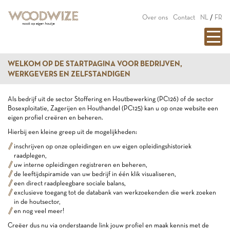
Over ons
Contact
NL
/
FR
WELKOM OP DE STARTPAGINA VOOR BEDRIJVEN,
WERKGEVERS EN ZELFSTANDIGEN
Als bedrijf uit de sector Stoffering en Houtbewerking (PC126) of de sector
Bosexploitatie, Zagerijen en Houthandel (PC125) kan u op onze website een
eigen profiel creëren en beheren.
Hierbij een kleine greep uit de mogelijkheden:
inschrijven op onze opleidingen en uw eigen opleidingshistoriek
raadplegen,
uw interne opleidingen registreren en beheren,
de leeftijdspiramide van uw bedrijf in één klik visualiseren,
een direct raadpleegbare sociale balans,
exclusieve toegang tot de databank van werkzoekenden die werk zoeken
in de houtsector,
en nog veel meer!
Creëer dus nu via onderstaande link jouw profiel en maak kennis met de