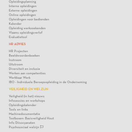
Opleidingsplanning
Interne opleidingen
Externe opleidingen
Online opleidingen
Opleidingen voor bedienden
Kalender
Opleiding werkzoekenden
Vlaams opleidingsverlof
Evaluatietool
HR ADVIES
HR Projecten
Beeldwoordenboeken
Instroom
Uitstroom
Diversiteit en inclusie
Werken aan competenties
Werkbaar Werk
IBO - Individuele Beroepsopleiding in de Onderneming
VEILIGHEID EN WELZIJN
Veiligheid (in het) nieuws
Infosessies en workshops
Opleidingskalender
Tools en links
Machinedocumentatie
Toolboxen: Basisveiligheid Hout
Info Diisocyanaten
Psychosociaal welzijn