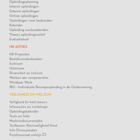
Opleidingsplanning
Interne opleidingen
Externe opleidingen
Online opleidingen
Opleidingen voor bedienden
Kalender
Opleiding werkzoekenden
Vlaams opleidingsverlof
Evaluatietool
HR ADVIES
HR Projecten
Beeldwoordenboeken
Instroom
Uitstroom
Diversiteit en inclusie
Werken aan competenties
Werkbaar Werk
IBO - Individuele Beroepsopleiding in de Onderneming
VEILIGHEID EN WELZIJN
Veiligheid (in het) nieuws
Infosessies en workshops
Opleidingskalender
Tools en links
Machinedocumentatie
Toolboxen: Basisveiligheid Hout
Info Diisocyanaten
Psychosociaal welzijn