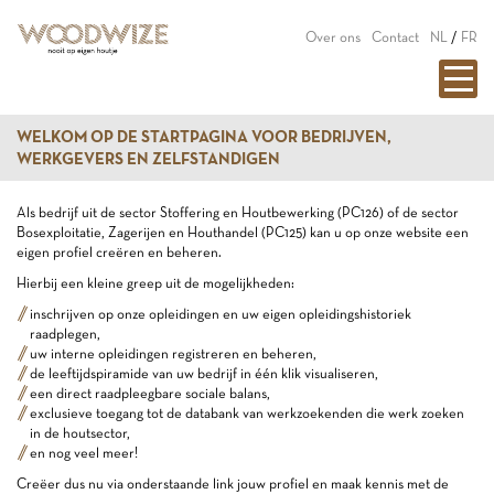
Over ons
Contact
NL
/
FR
WELKOM OP DE STARTPAGINA VOOR BEDRIJVEN,
WERKGEVERS EN ZELFSTANDIGEN
Als bedrijf uit de sector Stoffering en Houtbewerking (PC126) of de sector
Bosexploitatie, Zagerijen en Houthandel (PC125) kan u op onze website een
eigen profiel creëren en beheren.
Hierbij een kleine greep uit de mogelijkheden:
inschrijven op onze opleidingen en uw eigen opleidingshistoriek
raadplegen,
uw interne opleidingen registreren en beheren,
de leeftijdspiramide van uw bedrijf in één klik visualiseren,
een direct raadpleegbare sociale balans,
exclusieve toegang tot de databank van werkzoekenden die werk zoeken
in de houtsector,
en nog veel meer!
Creëer dus nu via onderstaande link jouw profiel en maak kennis met de