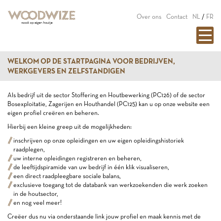
Over ons
Contact
NL
/
FR
WELKOM OP DE STARTPAGINA VOOR BEDRIJVEN,
WERKGEVERS EN ZELFSTANDIGEN
Als bedrijf uit de sector Stoffering en Houtbewerking (PC126) of de sector
Bosexploitatie, Zagerijen en Houthandel (PC125) kan u op onze website een
eigen profiel creëren en beheren.
Hierbij een kleine greep uit de mogelijkheden:
inschrijven op onze opleidingen en uw eigen opleidingshistoriek
raadplegen,
uw interne opleidingen registreren en beheren,
de leeftijdspiramide van uw bedrijf in één klik visualiseren,
een direct raadpleegbare sociale balans,
exclusieve toegang tot de databank van werkzoekenden die werk zoeken
in de houtsector,
en nog veel meer!
Creëer dus nu via onderstaande link jouw profiel en maak kennis met de