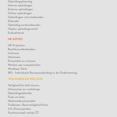
Opleidingsplanning
Interne opleidingen
Externe opleidingen
Online opleidingen
Opleidingen voor bedienden
Kalender
Opleiding werkzoekenden
Vlaams opleidingsverlof
Evaluatietool
HR ADVIES
HR Projecten
Beeldwoordenboeken
Instroom
Uitstroom
Diversiteit en inclusie
Werken aan competenties
Werkbaar Werk
IBO - Individuele Beroepsopleiding in de Onderneming
VEILIGHEID EN WELZIJN
Veiligheid (in het) nieuws
Infosessies en workshops
Opleidingskalender
Tools en links
Machinedocumentatie
Toolboxen: Basisveiligheid Hout
Info Diisocyanaten
Psychosociaal welzijn