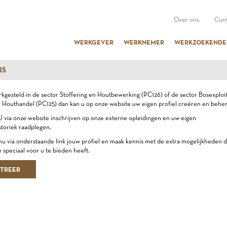
Over ons
Cont
WERKGEVER
WERKNEMER
WERKZOEKENDE
RS
kgesteld in de sector Stoffering en Houtbewerking (PC126) of de sector Bosexploit
 Houthandel (PC125) dan kan u op onze website uw eigen profiel creëren en behe
 via onze website inschrijven op onze externe opleidingen en uw eigen
storiek raadplegen.
u via onderstaande link jouw profiel en maak kennis met de extra mogelijkheden d
 speciaal voor u te bieden heeft.
STREER