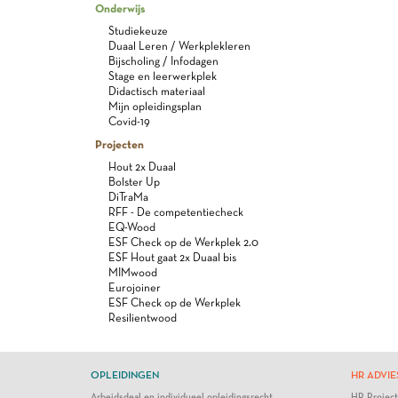
Onderwijs
Studiekeuze
Duaal Leren / Werkplekleren
Bijscholing / Infodagen
Stage en leerwerkplek
Didactisch materiaal
Mijn opleidingsplan
Covid-19
Projecten
Hout 2x Duaal
Bolster Up
DiTraMa
RFF - De competentiecheck
EQ-Wood
ESF Check op de Werkplek 2.0
ESF Hout gaat 2x Duaal bis
MIMwood
Eurojoiner
ESF Check op de Werkplek
Resilientwood
OPLEIDINGEN
HR ADVIE
Arbeidsdeal en individueel opleidingsrecht
HR Projec