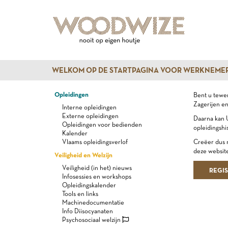
WELKOM OP DE STARTPAGINA VOOR WERKNEME
Opleidingen
Bent u tewer
Zagerijen en
Interne opleidingen
Externe opleidingen
Daarna kan U
Opleidingen voor bedienden
opleidingshi
Kalender
Vlaams opleidingsverlof
Creëer dus n
deze website
Veiligheid en Welzijn
Veiligheid (in het) nieuws
REGI
Infosessies en workshops
Opleidingskalender
Tools en links
Machinedocumentatie
Info Diisocyanaten
Psychosociaal welzijn