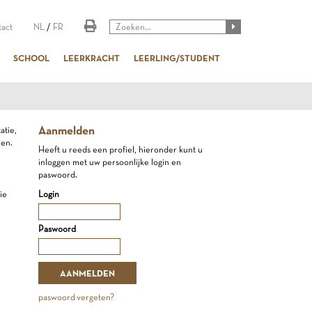
act
NL
/
FR
SCHOOL
LEERKRACHT
LEERLING/STUDENT
Aanmelden
atie,
ren.
Heeft u reeds een profiel, hieronder kunt u
inloggen met uw persoonlijke login en
paswoord.
ie
Login
Paswoord
paswoord vergeten?