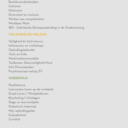
Beeldwoordenboeken
Instroom
Uitstroom
Diversiteit en inclusie
Werken aan competenties
Werkbaar Werk
IBO - Individuele Beroepsopleiding in de Onderneming
VEILIGHEID EN WELZIJN
Veiligheid (in het) nieuws
Infosessies en workshops
Opleidingskalender
Tools en links
Machinedocumentatie
Toolboxen: Basisveiligheid Hout
Info Diisocyanaten
Psychosociaal welzijn
ONDERWIJS
Studiekeuze
Leerroutes leren op de werkplek
Duaal Leren / Werkplekleren
Bijscholing / Infodagen
Stage en leerwerkplek
Didactisch materiaal
Mijn opleidingsplan
Evaluatietool
Covid-19