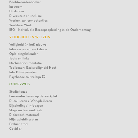
Beeldwoordenboeken
Instroom
Uitstroom
Diversiteit en inclusie
Werken aan competenties
Werkbaar Werk
IBO - Individuele Beroepsopleiding in de Onderneming
VEILIGHEID EN WELZIJN
Veiligheid (in het) nieuws
Infosessies en workshops
Opleidingskalender
Tools en links
Machinedocumentatie
Toolboxen: Basisveiligheid Hout
Info Diisocyanaten
Psychosociaal welzijn
ONDERWIJS
Studiekeuze
Leerroutes leren op de werkplek
Duaal Leren / Werkplekleren
Bijscholing / Infodagen
Stage en leerwerkplek
Didactisch materiaal
Mijn opleidingsplan
Evaluatietool
Covid-19