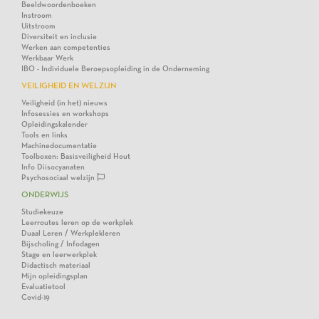
Beeldwoordenboeken
Instroom
Uitstroom
Diversiteit en inclusie
Werken aan competenties
Werkbaar Werk
IBO - Individuele Beroepsopleiding in de Onderneming
VEILIGHEID EN WELZIJN
Veiligheid (in het) nieuws
Infosessies en workshops
Opleidingskalender
Tools en links
Machinedocumentatie
Toolboxen: Basisveiligheid Hout
Info Diisocyanaten
Psychosociaal welzijn
ONDERWIJS
Studiekeuze
Leerroutes leren op de werkplek
Duaal Leren / Werkplekleren
Bijscholing / Infodagen
Stage en leerwerkplek
Didactisch materiaal
Mijn opleidingsplan
Evaluatietool
Covid-19