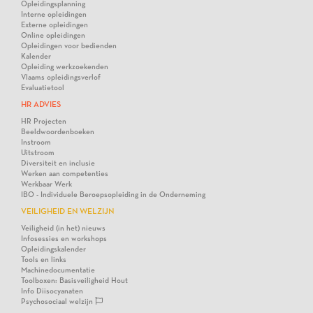
Opleidingsplanning
Interne opleidingen
Externe opleidingen
Online opleidingen
Opleidingen voor bedienden
Kalender
Opleiding werkzoekenden
Vlaams opleidingsverlof
Evaluatietool
HR ADVIES
HR Projecten
Beeldwoordenboeken
Instroom
Uitstroom
Diversiteit en inclusie
Werken aan competenties
Werkbaar Werk
IBO - Individuele Beroepsopleiding in de Onderneming
VEILIGHEID EN WELZIJN
Veiligheid (in het) nieuws
Infosessies en workshops
Opleidingskalender
Tools en links
Machinedocumentatie
Toolboxen: Basisveiligheid Hout
Info Diisocyanaten
Psychosociaal welzijn