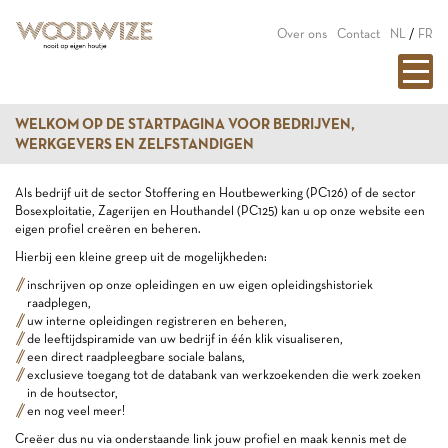
Over ons
Contact
NL
/
FR
WELKOM OP DE STARTPAGINA VOOR BEDRIJVEN,
WERKGEVERS EN ZELFSTANDIGEN
Als bedrijf uit de sector Stoffering en Houtbewerking (PC126) of de sector
Bosexploitatie, Zagerijen en Houthandel (PC125) kan u op onze website een
eigen profiel creëren en beheren.
Hierbij een kleine greep uit de mogelijkheden:
inschrijven op onze opleidingen en uw eigen opleidingshistoriek
raadplegen,
uw interne opleidingen registreren en beheren,
de leeftijdspiramide van uw bedrijf in één klik visualiseren,
een direct raadpleegbare sociale balans,
exclusieve toegang tot de databank van werkzoekenden die werk zoeken
in de houtsector,
en nog veel meer!
Creëer dus nu via onderstaande link jouw profiel en maak kennis met de