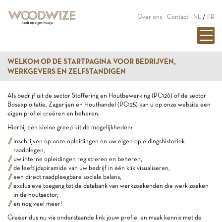
Over ons
Contact
NL
/
FR
WELKOM OP DE STARTPAGINA VOOR BEDRIJVEN,
WERKGEVERS EN ZELFSTANDIGEN
Als bedrijf uit de sector Stoffering en Houtbewerking (PC126) of de sector
Bosexploitatie, Zagerijen en Houthandel (PC125) kan u op onze website een
eigen profiel creëren en beheren.
Hierbij een kleine greep uit de mogelijkheden:
inschrijven op onze opleidingen en uw eigen opleidingshistoriek
raadplegen,
uw interne opleidingen registreren en beheren,
de leeftijdspiramide van uw bedrijf in één klik visualiseren,
een direct raadpleegbare sociale balans,
exclusieve toegang tot de databank van werkzoekenden die werk zoeken
in de houtsector,
en nog veel meer!
Creëer dus nu via onderstaande link jouw profiel en maak kennis met de