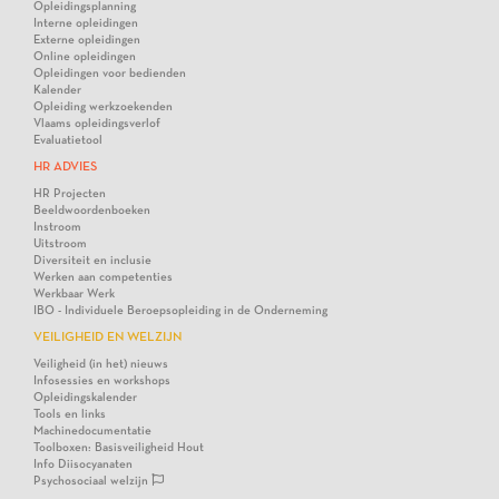
Opleidingsplanning
Interne opleidingen
Externe opleidingen
Online opleidingen
Opleidingen voor bedienden
Kalender
Opleiding werkzoekenden
Vlaams opleidingsverlof
Evaluatietool
HR ADVIES
HR Projecten
Beeldwoordenboeken
Instroom
Uitstroom
Diversiteit en inclusie
Werken aan competenties
Werkbaar Werk
IBO - Individuele Beroepsopleiding in de Onderneming
VEILIGHEID EN WELZIJN
Veiligheid (in het) nieuws
Infosessies en workshops
Opleidingskalender
Tools en links
Machinedocumentatie
Toolboxen: Basisveiligheid Hout
Info Diisocyanaten
Psychosociaal welzijn