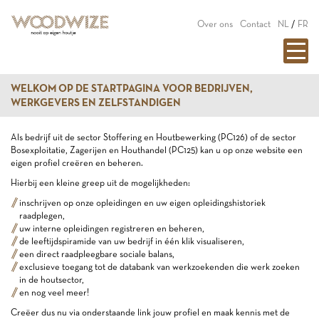
Over ons
Contact
NL
/
FR
WELKOM OP DE STARTPAGINA VOOR BEDRIJVEN,
WERKGEVERS EN ZELFSTANDIGEN
Als bedrijf uit de sector Stoffering en Houtbewerking (PC126) of de sector
Bosexploitatie, Zagerijen en Houthandel (PC125) kan u op onze website een
eigen profiel creëren en beheren.
Hierbij een kleine greep uit de mogelijkheden:
inschrijven op onze opleidingen en uw eigen opleidingshistoriek
raadplegen,
uw interne opleidingen registreren en beheren,
de leeftijdspiramide van uw bedrijf in één klik visualiseren,
een direct raadpleegbare sociale balans,
exclusieve toegang tot de databank van werkzoekenden die werk zoeken
in de houtsector,
en nog veel meer!
Creëer dus nu via onderstaande link jouw profiel en maak kennis met de