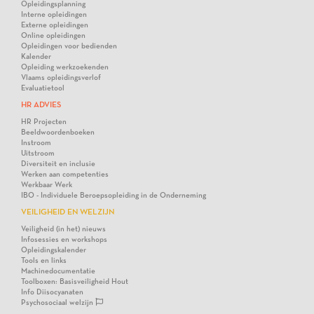
Opleidingsplanning
Interne opleidingen
Externe opleidingen
Online opleidingen
Opleidingen voor bedienden
Kalender
Opleiding werkzoekenden
Vlaams opleidingsverlof
Evaluatietool
HR ADVIES
HR Projecten
Beeldwoordenboeken
Instroom
Uitstroom
Diversiteit en inclusie
Werken aan competenties
Werkbaar Werk
IBO - Individuele Beroepsopleiding in de Onderneming
VEILIGHEID EN WELZIJN
Veiligheid (in het) nieuws
Infosessies en workshops
Opleidingskalender
Tools en links
Machinedocumentatie
Toolboxen: Basisveiligheid Hout
Info Diisocyanaten
Psychosociaal welzijn